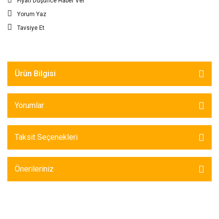
Fiyatı Düşünce Haber Ver
Yorum Yaz
Tavsiye Et
Ürün Bilgisi
Yorumlar
Taksit Seçenekleri
Önerileriniz