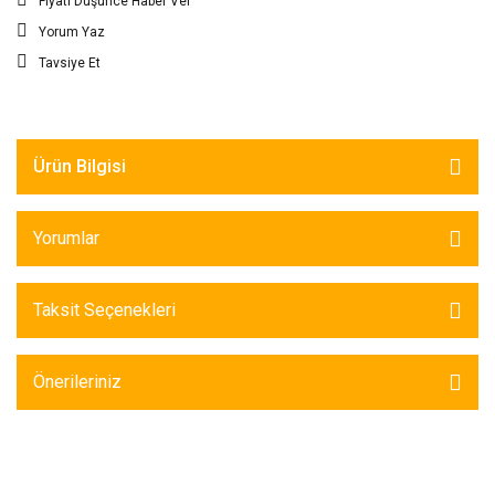
Fiyatı Düşünce Haber Ver
Yorum Yaz
Tavsiye Et
Ürün Bilgisi
Yorumlar
Taksit Seçenekleri
Önerileriniz