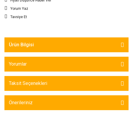
Fiyatı Düşünce Haber Ver
Yorum Yaz
Tavsiye Et
Ürün Bilgisi
Yorumlar
Taksit Seçenekleri
Önerileriniz