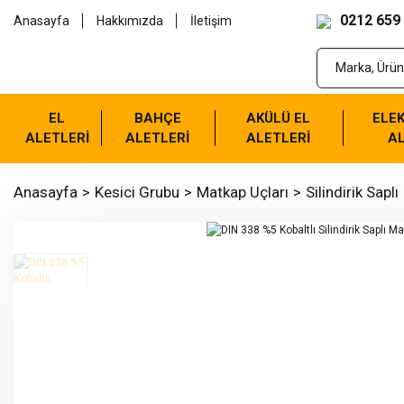
0212 659
Anasayfa
Hakkımızda
İletişim
EL
BAHÇE
AKÜLÜ EL
ELEK
ALETLERİ
ALETLERİ
ALETLERİ
AL
Anasayfa
Kesici Grubu
Matkap Uçları
Silindirik Saplı