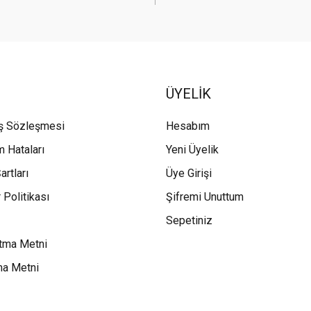
ÜYELİK
ış Sözleşmesi
Hesabım
m Hataları
Yeni Üyelik
artları
Üye Girişi
 Politikası
Şifremi Unuttum
Sepetiniz
tma Metni
ma Metni