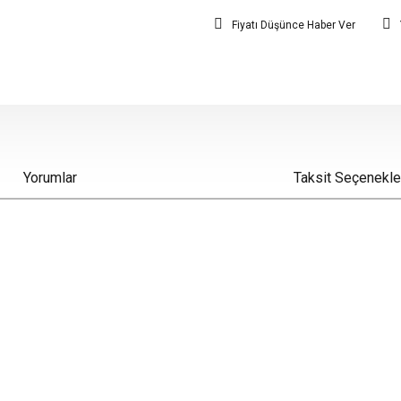
Fiyatı Düşünce Haber Ver
Yorumlar
Taksit Seçenekle
iz gördüğünüz noktaları öneri formunu kullanarak tarafımıza iletebilirsiniz.
Bu ürüne ilk yorumu siz yapın!
Yorum Yaz