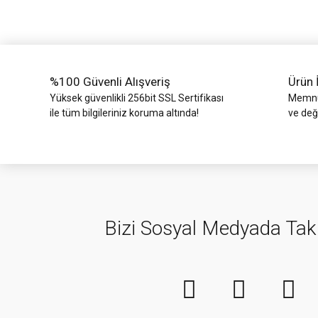
Ürün bilgilerinde hatalar bulunuyor.
Ürün fiyatı diğer sitelerden daha pahalı.
Bu ürüne benzer farklı alternatifler olmalı.
%100 Güvenli Alışveriş
Ürün 
Yüksek güvenlikli 256bit SSL Sertifikası
Memnun
ile tüm bilgileriniz koruma altında!
ve değ
Bizi Sosyal Medyada Tak