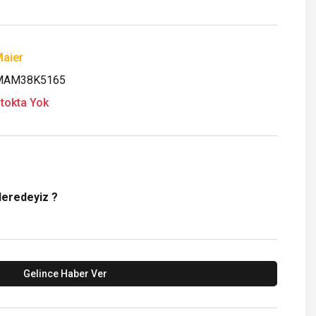
aier
MAM38K5165
tokta Yok
Neredeyiz ?
Gelince Haber Ver