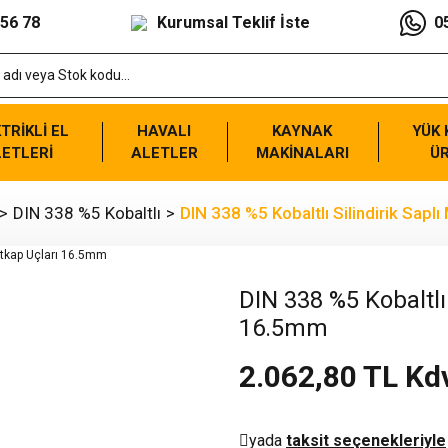
 56 78
Kurumsal Teklif İste
0
TRİKLİ EL
HAVALI
KAYNAK
YÜK
ETLERİ
ALETLER
MAKİNALARI
Ü
DIN 338 %5 Kobaltlı
DIN 338 %5 Kobaltlı Silindirik Sapl
DIN 338 %5 Kobaltlı 
16.5mm
2.062,80 TL Kd
yada
taksit seçenekleriyle