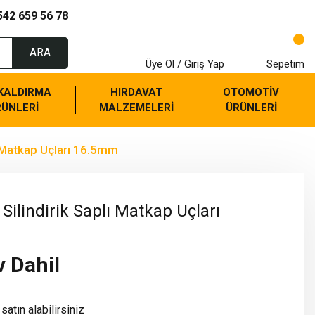
542 659 56 78
ARA
Üye Ol / Giriş Yap
Sepetim
 KALDIRMA
HIRDAVAT
OTOMOTİV
RÜNLERİ
MALZEMELERİ
ÜRÜNLERİ
ı Matkap Uçları 16.5mm
Silindirik Saplı Matkap Uçları
v Dahil
satın alabilirsiniz