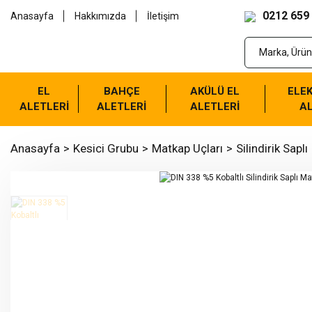
0212 659
Anasayfa
Hakkımızda
İletişim
EL
BAHÇE
AKÜLÜ EL
ELEK
ALETLERİ
ALETLERİ
ALETLERİ
AL
Anasayfa
Kesici Grubu
Matkap Uçları
Silindirik Saplı