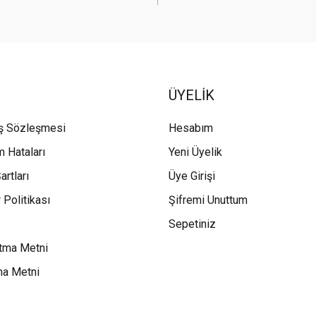
ÜYELİK
ış Sözleşmesi
Hesabım
m Hataları
Yeni Üyelik
artları
Üye Girişi
 Politikası
Şifremi Unuttum
Sepetiniz
tma Metni
ma Metni