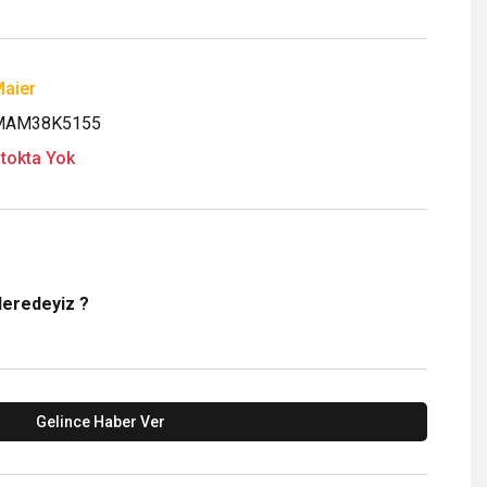
aier
MAM38K5155
tokta Yok
Neredeyiz ?
Gelince Haber Ver