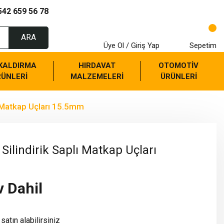
542 659 56 78
ARA
Üye Ol / Giriş Yap
Sepetim
 KALDIRMA
HIRDAVAT
OTOMOTİV
RÜNLERİ
MALZEMELERİ
ÜRÜNLERİ
ı Matkap Uçları 15.5mm
Silindirik Saplı Matkap Uçları
v Dahil
satın alabilirsiniz