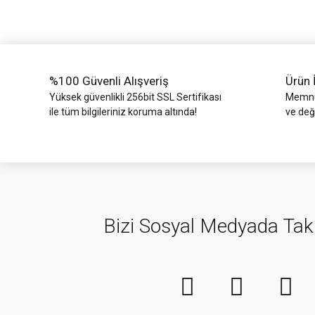
Ürün bilgilerinde hatalar bulunuyor.
Ürün fiyatı diğer sitelerden daha pahalı.
Bu ürüne benzer farklı alternatifler olmalı.
%100 Güvenli Alışveriş
Ürün 
Yüksek güvenlikli 256bit SSL Sertifikası
Memnun
ile tüm bilgileriniz koruma altında!
ve değ
Bizi Sosyal Medyada Tak