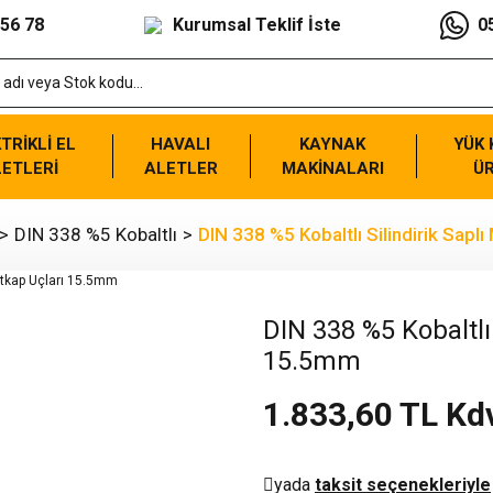
 56 78
Kurumsal Teklif İste
0
TRİKLİ EL
HAVALI
KAYNAK
YÜK
ETLERİ
ALETLER
MAKİNALARI
Ü
DIN 338 %5 Kobaltlı
DIN 338 %5 Kobaltlı Silindirik Sapl
DIN 338 %5 Kobaltlı 
15.5mm
1.833,60 TL Kd
yada
taksit seçenekleriyle