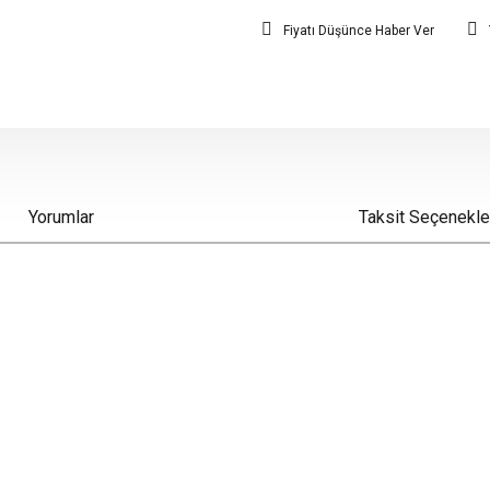
Fiyatı Düşünce Haber Ver
Yorumlar
Taksit Seçenekle
iz gördüğünüz noktaları öneri formunu kullanarak tarafımıza iletebilirsiniz.
Bu ürüne ilk yorumu siz yapın!
Yorum Yaz