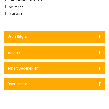
Fiyatı Düşünce Haber Ver
Yorum Yaz
Tavsiye Et
Ürün Bilgisi
Yorumlar
Taksit Seçenekleri
Önerileriniz