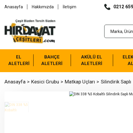
0212 659
Anasayfa
Hakkımızda
İletişim
EL
BAHÇE
AKÜLÜ EL
ELEK
ALETLERİ
ALETLERİ
ALETLERİ
AL
Anasayfa
Kesici Grubu
Matkap Uçları
Silindirik Saplı