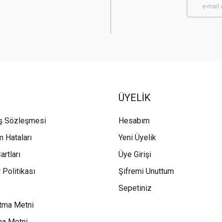
ÜYELİK
ış Sözleşmesi
Hesabım
m Hataları
Yeni Üyelik
artları
Üye Girişi
 Politikası
Şifremi Unuttum
Sepetiniz
tma Metni
ma Metni