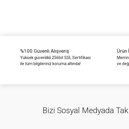
Ürün resmi kalitesiz, bozuk veya görüntülenemiyor.
Ürün açıklamasında eksik bilgiler bulunuyor.
Ürün bilgilerinde hatalar bulunuyor.
Ürün fiyatı diğer sitelerden daha pahalı.
Bu ürüne benzer farklı alternatifler olmalı.
%100 Güvenli Alışveriş
Ürün 
Yüksek güvenlikli 256bit SSL Sertifikası
Memnun
ile tüm bilgileriniz koruma altında!
ve değ
Bizi Sosyal Medyada Tak