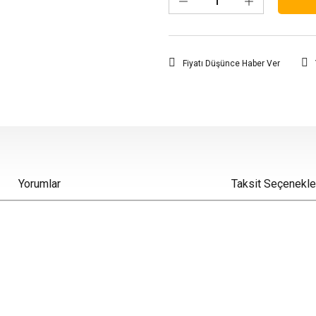
Fiyatı Düşünce Haber Ver
Yorumlar
Taksit Seçenekle
iz gördüğünüz noktaları öneri formunu kullanarak tarafımıza iletebilirsiniz.
Bu ürüne ilk yorumu siz yapın!