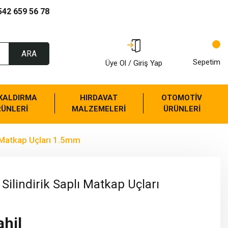
542 659 56 78
ARA
Sepetim
Üye Ol / Giriş Yap
 KALDIRMA
HIRDAVAT
OTOMOTİV
RÜNLERİ
MALZEMELERİ
ÜRÜNLERİ
ı Matkap Uçları 1.5mm
Silindirik Saplı Matkap Uçları
ahil