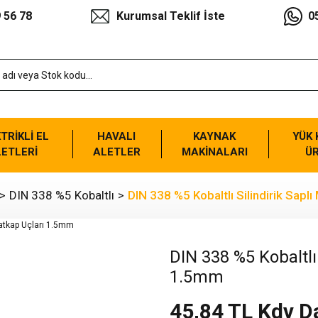
 56 78
Kurumsal Teklif İste
0
TRİKLİ EL
HAVALI
KAYNAK
YÜK
ETLERİ
ALETLER
MAKİNALARI
Ü
DIN 338 %5 Kobaltlı
DIN 338 %5 Kobaltlı Silindirik Sapl
DIN 338 %5 Kobaltlı 
1.5mm
45,84 TL Kdv D