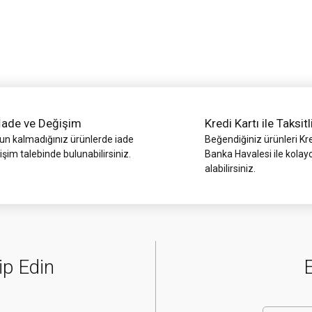
Yorum Yaz
İade ve Değişim
Kredi Kartı ile Taksitl
 kalmadığınız ürünlerde iade
Beğendiğiniz ürünleri Kre
işim talebinde bulunabilirsiniz.
Banka Havalesi ile kolay
alabilirsiniz.
Gönder
ip Edin
E