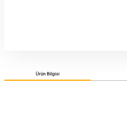
Ürün Bilgisi
Bu ürünün fiyat bilgisi, resim, ürün açıklamalarında ve diğer konularda yeters
Görüş ve önerileriniz için teşekkür ederiz.