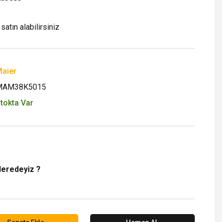
satın alabilirsiniz
aier
MAM38K5015
tokta Var
Neredeyiz ?