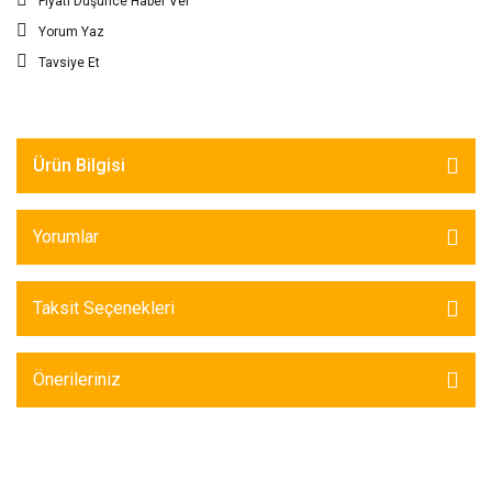
Fiyatı Düşünce Haber Ver
Yorum Yaz
Tavsiye Et
Ürün Bilgisi
Yorumlar
Taksit Seçenekleri
Önerileriniz