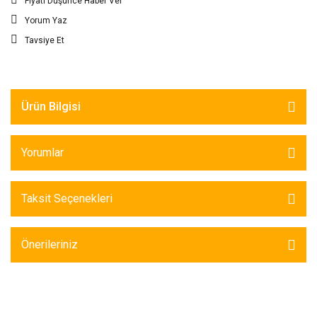
Fiyatı Düşünce Haber Ver
Yorum Yaz
Tavsiye Et
Ürün Bilgisi
Yorumlar
Taksit Seçenekleri
Önerileriniz