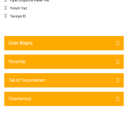
Fiyatı Düşünce Haber Ver
Yorum Yaz
Tavsiye Et
Ürün Bilgisi
Yorumlar
Taksit Seçenekleri
Önerileriniz