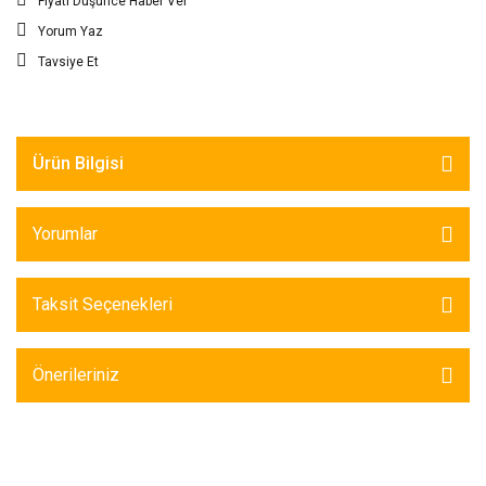
Fiyatı Düşünce Haber Ver
Yorum Yaz
Tavsiye Et
Ürün Bilgisi
Yorumlar
Taksit Seçenekleri
Önerileriniz