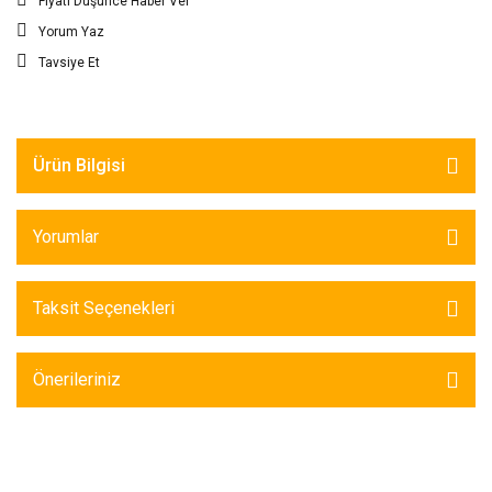
Fiyatı Düşünce Haber Ver
Yorum Yaz
Tavsiye Et
Ürün Bilgisi
Yorumlar
Taksit Seçenekleri
Önerileriniz