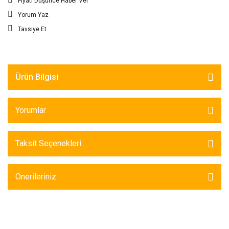
Fiyatı Düşünce Haber Ver
Yorum Yaz
Tavsiye Et
Ürün Bilgisi
Yorumlar
Taksit Seçenekleri
Önerileriniz