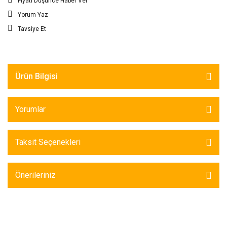
Fiyatı Düşünce Haber Ver
Yorum Yaz
Tavsiye Et
Ürün Bilgisi
Yorumlar
Taksit Seçenekleri
Önerileriniz