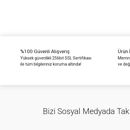
Ürün resmi kalitesiz, bozuk veya görüntülenemiyor.
Ürün açıklamasında eksik bilgiler bulunuyor.
Ürün bilgilerinde hatalar bulunuyor.
Ürün fiyatı diğer sitelerden daha pahalı.
Bu ürüne benzer farklı alternatifler olmalı.
%100 Güvenli Alışveriş
Ürün 
Yüksek güvenlikli 256bit SSL Sertifikası
Memnun
ile tüm bilgileriniz koruma altında!
ve değ
Bizi Sosyal Medyada Tak