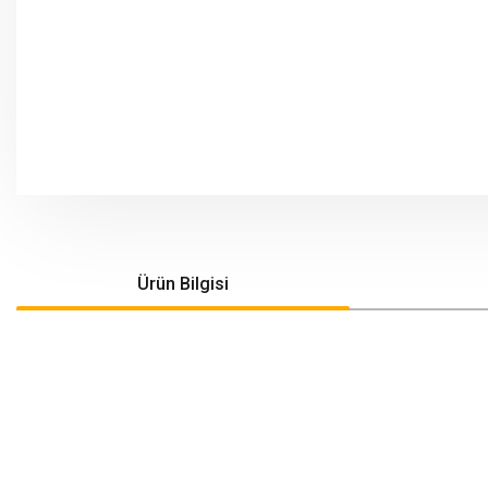
Ürün Bilgisi
Bu ürünün fiyat bilgisi, resim, ürün açıklamalarında ve diğer konularda yeters
Görüş ve önerileriniz için teşekkür ederiz.