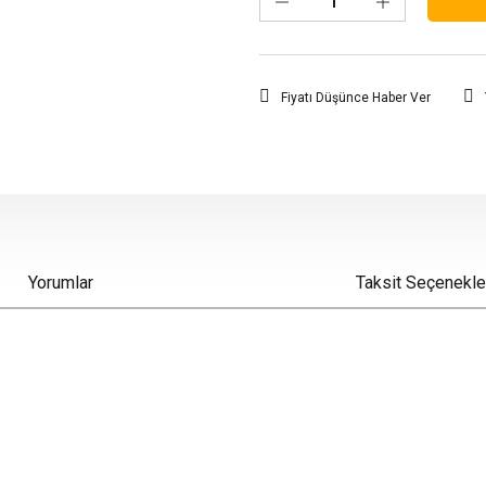
Fiyatı Düşünce Haber Ver
Yorumlar
Taksit Seçenekle
iz gördüğünüz noktaları öneri formunu kullanarak tarafımıza iletebilirsiniz.
Bu ürüne ilk yorumu siz yapın!