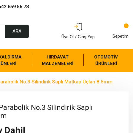
542 659 56 78
ARA
Sepetim
Üye Ol / Giriş Yap
 KALDIRMA
HIRDAVAT
OTOMOTİV
RÜNLERİ
MALZEMELERİ
ÜRÜNLERİ
arabolik No.3 Silindirik Saplı Matkap Uçları 8.5mm
arabolik No.3 Silindirik Saplı
mm
v Dahil