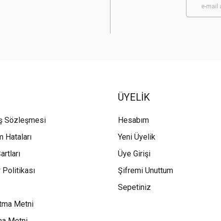
ÜYELİK
ış Sözleşmesi
Hesabım
m Hataları
Yeni Üyelik
artları
Üye Girişi
 Politikası
Şifremi Unuttum
Sepetiniz
tma Metni
ma Metni