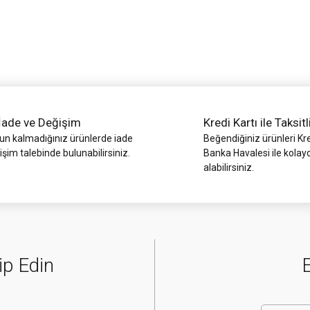
Yorum Yaz
İade ve Değişim
Kredi Kartı ile Taksitl
 kalmadığınız ürünlerde iade
Beğendiğiniz ürünleri Kre
işim talebinde bulunabilirsiniz.
Banka Havalesi ile kolay
alabilirsiniz.
Gönder
ip Edin
E