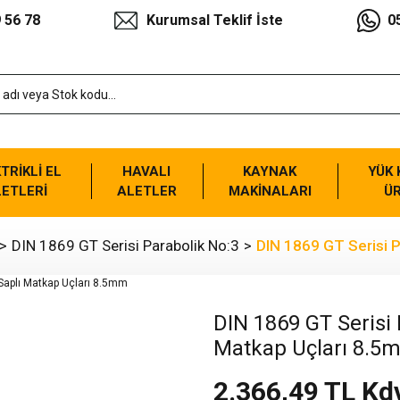
 56 78
Kurumsal Teklif İste
0
TRİKLİ EL
HAVALI
KAYNAK
YÜK
ETLERİ
ALETLER
MAKİNALARI
Ü
DIN 1869 GT Serisi Parabolik No:3
DIN 1869 GT Serisi P
DIN 1869 GT Serisi P
Matkap Uçları 8.5
2.366,49 TL Kd