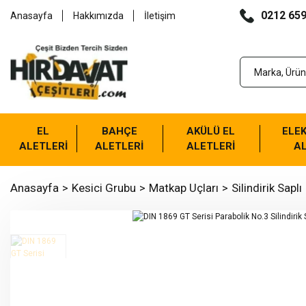
0212 659
Anasayfa
Hakkımızda
İletişim
EL
BAHÇE
AKÜLÜ EL
ELEK
ALETLERİ
ALETLERİ
ALETLERİ
AL
Anasayfa
Kesici Grubu
Matkap Uçları
Silindirik Saplı