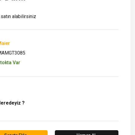
satın alabilirsiniz
aier
MAMGT3085
tokta Var
Neredeyiz ?