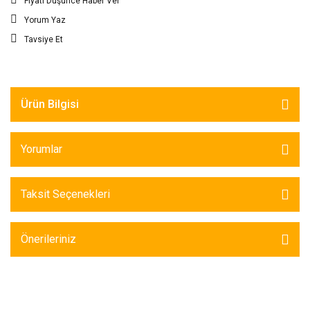
Fiyatı Düşünce Haber Ver
Yorum Yaz
Tavsiye Et
Ürün Bilgisi
Yorumlar
Taksit Seçenekleri
Önerileriniz