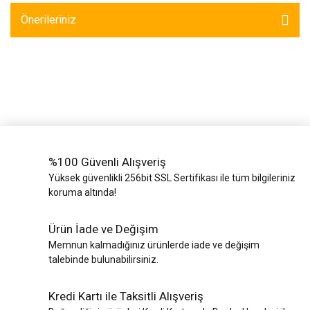
Yük Bantları ve
Ve Teli
Halatlar
Önerileriniz
Zincir Grubu
%100 Güvenli Alışveriş
Yüksek güvenlikli 256bit SSL Sertifikası ile tüm bilgileriniz
koruma altında!
Ürün İade ve Değişim
Memnun kalmadığınız ürünlerde iade ve değişim
talebinde bulunabilirsiniz.
Kredi Kartı ile Taksitli Alışveriş