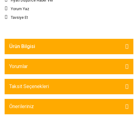
Fiyatı Düşünce Haber Ver
Yorum Yaz
Tavsiye Et
Ürün Bilgisi
Yorumlar
Taksit Seçenekleri
Önerileriniz