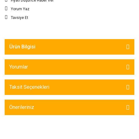
Fiyatı Düşünce Haber Ver
Yorum Yaz
Tavsiye Et
Ürün Bilgisi
Yorumlar
Taksit Seçenekleri
Önerileriniz