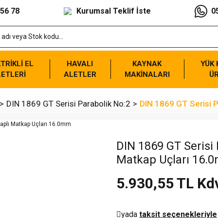
 56 78
Kurumsal Teklif İste
0
TRİKLİ EL
HAVALI
KAYNAK
YÜK
ETLERİ
ALETLER
MAKİNALARI
Ü
DIN 1869 GT Serisi Parabolik No:2
DIN 1869 GT Serisi P
DIN 1869 GT Serisi P
Matkap Uçları 16.
5.930,55 TL Kd
yada
taksit seçenekleriyle