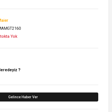
aier
MAMGT2160
tokta Yok
Neredeyiz ?
Gelince Haber Ver