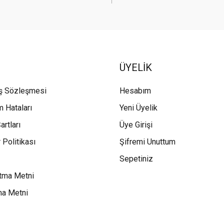
ÜYELİK
ış Sözleşmesi
Hesabım
m Hataları
Yeni Üyelik
artları
Üye Girişi
 Politikası
Şifremi Unuttum
Sepetiniz
tma Metni
ma Metni