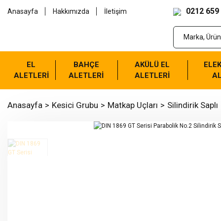
0212 659
Anasayfa
Hakkımızda
İletişim
EL
BAHÇE
AKÜLÜ EL
ELEK
ALETLERİ
ALETLERİ
ALETLERİ
AL
Anasayfa
Kesici Grubu
Matkap Uçları
Silindirik Saplı