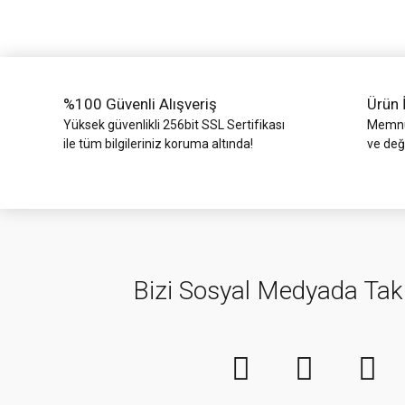
Ürün bilgilerinde hatalar bulunuyor.
Ürün fiyatı diğer sitelerden daha pahalı.
Bu ürüne benzer farklı alternatifler olmalı.
%100 Güvenli Alışveriş
Ürün 
Yüksek güvenlikli 256bit SSL Sertifikası
Memnun
ile tüm bilgileriniz koruma altında!
ve değ
Bizi Sosyal Medyada Tak