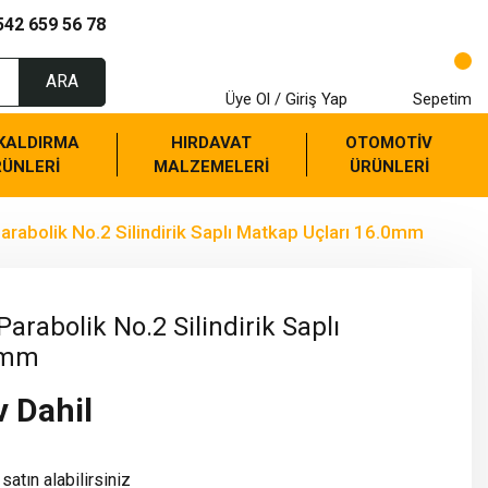
542 659 56 78
ARA
Üye Ol / Giriş Yap
Sepetim
 KALDIRMA
HIRDAVAT
OTOMOTİV
RÜNLERİ
MALZEMELERİ
ÜRÜNLERİ
arabolik No.2 Silindirik Saplı Matkap Uçları 16.0mm
arabolik No.2 Silindirik Saplı
0mm
v Dahil
satın alabilirsiniz