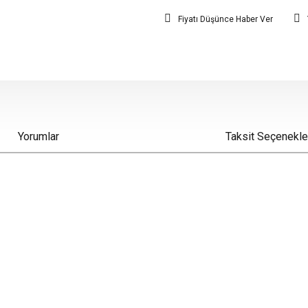
Fiyatı Düşünce Haber Ver
Yorumlar
Taksit Seçenekle
iz gördüğünüz noktaları öneri formunu kullanarak tarafımıza iletebilirsiniz.
Bu ürüne ilk yorumu siz yapın!
Yorum Yaz