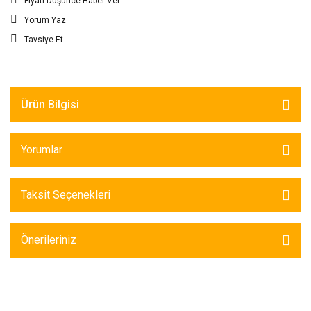
Fiyatı Düşünce Haber Ver
Yorum Yaz
Tavsiye Et
Ürün Bilgisi
Yorumlar
Taksit Seçenekleri
Önerileriniz