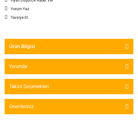
Fiyatı Düşünce Haber Ver
Yorum Yaz
Tavsiye Et
Ürün Bilgisi
Yorumlar
Taksit Seçenekleri
Önerileriniz