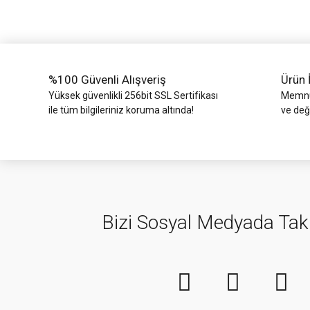
Ürün bilgilerinde hatalar bulunuyor.
Ürün fiyatı diğer sitelerden daha pahalı.
Bu ürüne benzer farklı alternatifler olmalı.
%100 Güvenli Alışveriş
Ürün 
Yüksek güvenlikli 256bit SSL Sertifikası
Memnun
ile tüm bilgileriniz koruma altında!
ve değ
Bizi Sosyal Medyada Tak