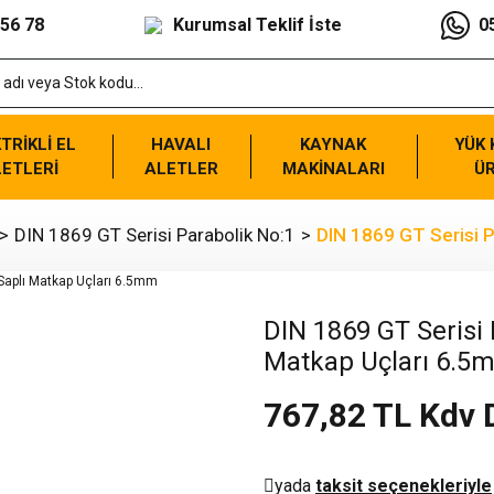
 56 78
Kurumsal Teklif İste
0
TRİKLİ EL
HAVALI
KAYNAK
YÜK
ETLERİ
ALETLER
MAKİNALARI
Ü
DIN 1869 GT Serisi Parabolik No:1
DIN 1869 GT Serisi P
DIN 1869 GT Serisi P
Matkap Uçları 6.5
767,82 TL Kdv 
yada
taksit seçenekleriyle