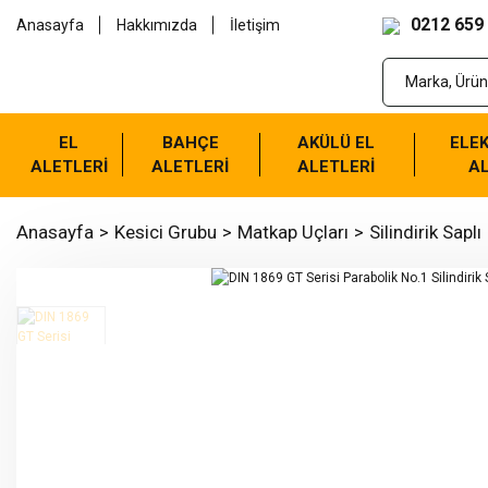
0212 659
Anasayfa
Hakkımızda
İletişim
EL
BAHÇE
AKÜLÜ EL
ELEK
ALETLERİ
ALETLERİ
ALETLERİ
AL
Anasayfa
Kesici Grubu
Matkap Uçları
Silindirik Saplı