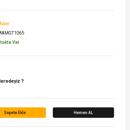
aier
MAMGT1065
tokta Var
Neredeyiz ?
Sepete Ekle
Hemen AL