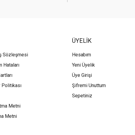
ÜYELİK
ış Sözleşmesi
Hesabım
m Hataları
Yeni Üyelik
artları
Üye Girişi
 Politikası
Şifremi Unuttum
Sepetiniz
tma Metni
ma Metni