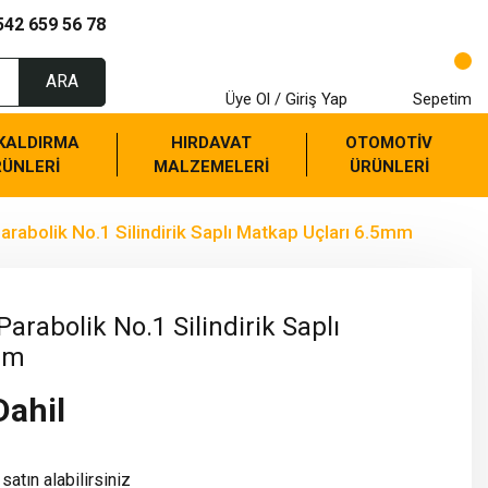
542 659 56 78
ARA
Üye Ol / Giriş Yap
Sepetim
 KALDIRMA
HIRDAVAT
OTOMOTİV
RÜNLERİ
MALZEMELERİ
ÜRÜNLERİ
arabolik No.1 Silindirik Saplı Matkap Uçları 6.5mm
arabolik No.1 Silindirik Saplı
mm
Dahil
satın alabilirsiniz