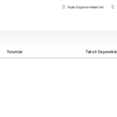
Fiyatı Düşünce Haber Ver
Yorumlar
Taksit Seçenekle
iz gördüğünüz noktaları öneri formunu kullanarak tarafımıza iletebilirsiniz.
Bu ürüne ilk yorumu siz yapın!
Yorum Yaz