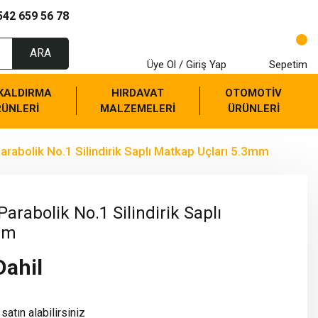
542 659 56 78
ARA
Üye Ol / Giriş Yap
Sepetim
 KALDIRMA
HIRDAVAT
OTOMOTİV
RÜNLERİ
MALZEMELERİ
ÜRÜNLERİ
arabolik No.1 Silindirik Saplı Matkap Uçları 5.3mm
arabolik No.1 Silindirik Saplı
mm
Dahil
satın alabilirsiniz