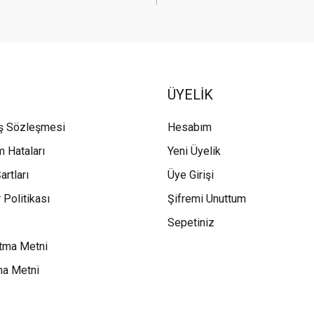
ÜYELİK
ış Sözleşmesi
Hesabım
m Hataları
Yeni Üyelik
artları
Üye Girişi
 Politikası
Şifremi Unuttum
Sepetiniz
tma Metni
ma Metni