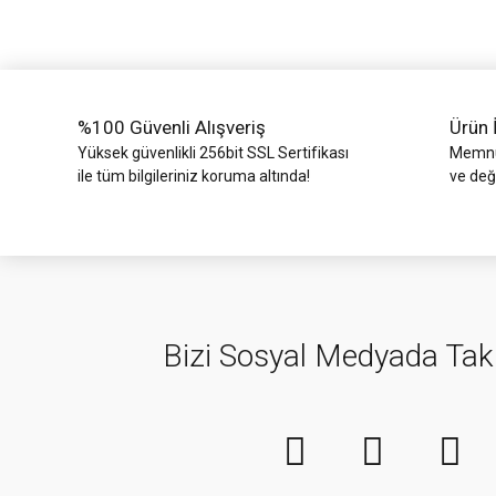
Ürün bilgilerinde hatalar bulunuyor.
Ürün fiyatı diğer sitelerden daha pahalı.
Bu ürüne benzer farklı alternatifler olmalı.
%100 Güvenli Alışveriş
Ürün 
Yüksek güvenlikli 256bit SSL Sertifikası
Memnun
ile tüm bilgileriniz koruma altında!
ve değ
Bizi Sosyal Medyada Tak