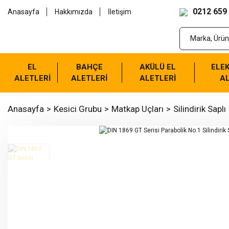
0212 659
Anasayfa
Hakkımızda
İletişim
EL
BAHÇE
AKÜLÜ EL
ELEK
ALETLERİ
ALETLERİ
ALETLERİ
AL
Anasayfa
Kesici Grubu
Matkap Uçları
Silindirik Saplı