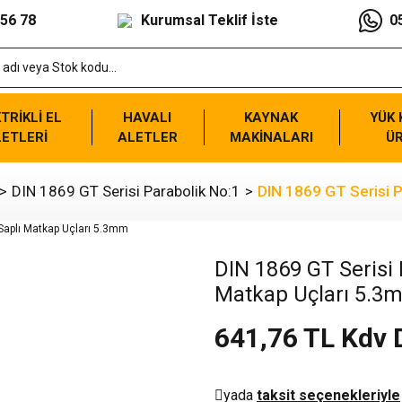
 56 78
Kurumsal Teklif İste
0
TRİKLİ EL
HAVALI
KAYNAK
YÜK
ETLERİ
ALETLER
MAKİNALARI
Ü
DIN 1869 GT Serisi Parabolik No:1
DIN 1869 GT Serisi P
DIN 1869 GT Serisi P
Matkap Uçları 5.3
641,76 TL Kdv 
yada
taksit seçenekleriyle