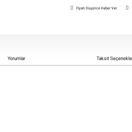
Fiyatı Düşünce Haber Ver
Yorumlar
Taksit Seçenekle
iz gördüğünüz noktaları öneri formunu kullanarak tarafımıza iletebilirsiniz.
Bu ürüne ilk yorumu siz yapın!
Yorum Yaz