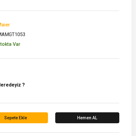
aier
MAMGT1053
tokta Var
Neredeyiz ?
Sepete Ekle
Hemen AL