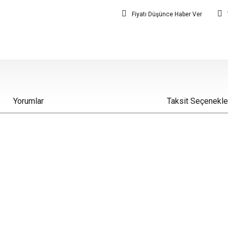
Fiyatı Düşünce Haber Ver
Yorumlar
Taksit Seçenekle
iz gördüğünüz noktaları öneri formunu kullanarak tarafımıza iletebilirsiniz.
Bu ürüne ilk yorumu siz yapın!
Yorum Yaz