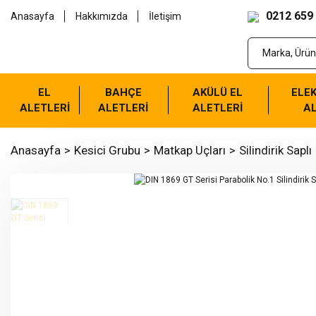
0212 659
Anasayfa
Hakkımızda
İletişim
EL
BAHÇE
AKÜLÜ EL
ELEK
ALETLERİ
ALETLERİ
ALETLERİ
AL
Anasayfa
Kesici Grubu
Matkap Uçları
Silindirik Saplı