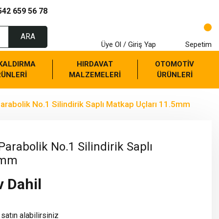
542 659 56 78
ARA
Üye Ol / Giriş Yap
Sepetim
 KALDIRMA
HIRDAVAT
OTOMOTİV
RÜNLERİ
MALZEMELERİ
ÜRÜNLERİ
arabolik No.1 Silindirik Saplı Matkap Uçları 11.5mm
arabolik No.1 Silindirik Saplı
5mm
v Dahil
satın alabilirsiniz