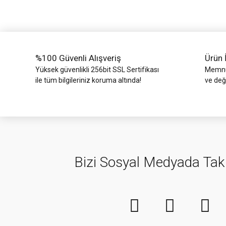
Ürün bilgilerinde hatalar bulunuyor.
Ürün fiyatı diğer sitelerden daha pahalı.
Bu ürüne benzer farklı alternatifler olmalı.
%100 Güvenli Alışveriş
Ürün 
Yüksek güvenlikli 256bit SSL Sertifikası
Memnun
ile tüm bilgileriniz koruma altında!
ve değ
Bizi Sosyal Medyada Tak