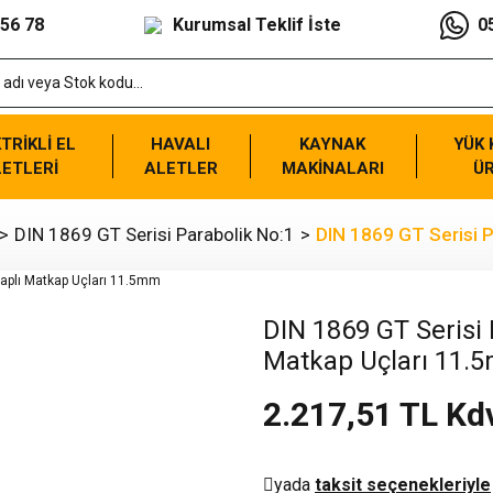
 56 78
Kurumsal Teklif İste
0
TRİKLİ EL
HAVALI
KAYNAK
YÜK
ETLERİ
ALETLER
MAKİNALARI
Ü
DIN 1869 GT Serisi Parabolik No:1
DIN 1869 GT Serisi P
DIN 1869 GT Serisi P
Matkap Uçları 11.
2.217,51 TL Kd
yada
taksit seçenekleriyle