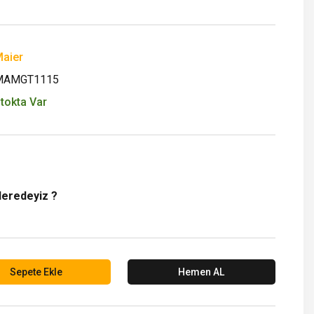
aier
MAMGT1115
tokta Var
Neredeyiz ?
Sepete Ekle
Hemen AL