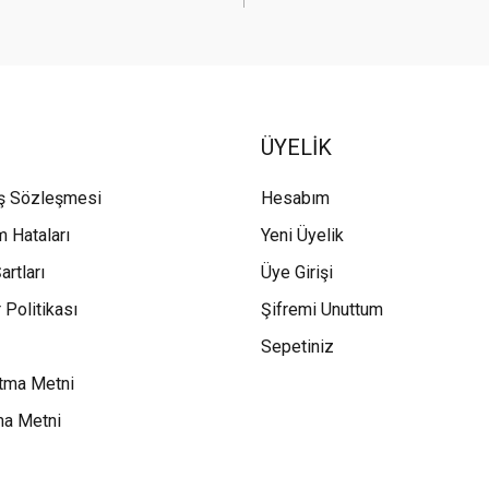
ÜYELİK
ış Sözleşmesi
Hesabım
m Hataları
Yeni Üyelik
artları
Üye Girişi
 Politikası
Şifremi Unuttum
Sepetiniz
tma Metni
ma Metni