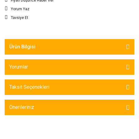
Fiyatı Düşünce Haber Ver
Yorum Yaz
Tavsiye Et
Ürün Bilgisi
Yorumlar
Taksit Seçenekleri
Önerileriniz