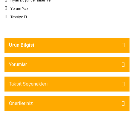
Fiyatı Düşünce Haber Ver
Yorum Yaz
Tavsiye Et
Ürün Bilgisi
Yorumlar
Taksit Seçenekleri
Önerileriniz