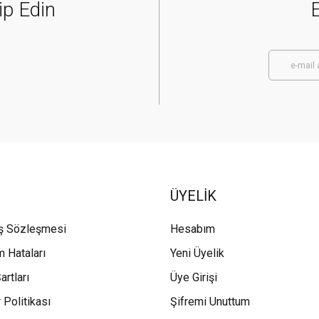
ip Edin
E
ÜYELİK
ış Sözleşmesi
Hesabım
m Hataları
Yeni Üyelik
artları
Üye Girişi
 Politikası
Şifremi Unuttum