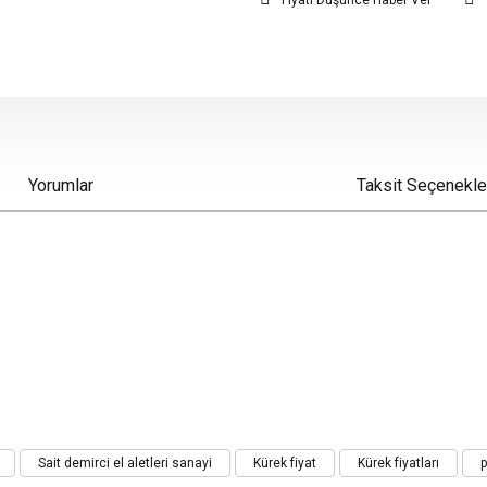
Fiyatı Düşünce Haber Ver
Yorumlar
Taksit Seçenekle
iz gördüğünüz noktaları öneri formunu kullanarak tarafımıza iletebilirsiniz.
Sait demirci el aletleri sanayi
Kürek fiyat
Kürek fiyatları
p
Bu ürüne ilk yorumu siz yapın!