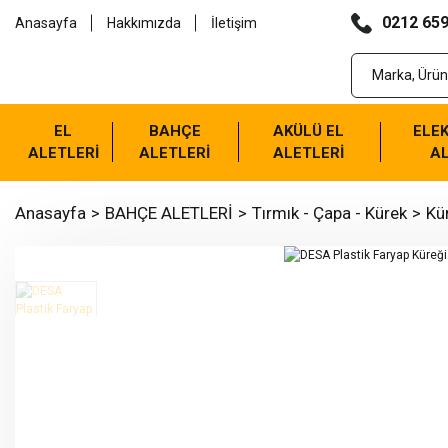
0212 659
Anasayfa
Hakkımızda
İletişim
EL
BAHÇE
AKÜLÜ EL
ELEK
ALETLERİ
ALETLERİ
ALETLERİ
AL
Anasayfa
BAHÇE ALETLERİ
Tırmık - Çapa - Kürek
Kü