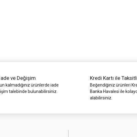
Yorum Yaz
İade ve Değişim
Kredi Kartı ile Taksitl
Gönder
 kalmadığınız ürünlerde iade
Beğendiğiniz ürünleri Kre
işim talebinde bulunabilirsiniz.
Banka Havalesi ile kolay
alabilirsiniz.