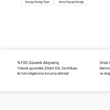
faryap küreği fiyat
desa faryap küreği
Ürün resmi kalitesiz, bozuk veya görüntülenemiyor.
Ürün açıklamasında eksik bilgiler bulunuyor.
Ürün bilgilerinde hatalar bulunuyor.
Ürün fiyatı diğer sitelerden daha pahalı.
Bu ürüne benzer farklı alternatifler olmalı.
%100 Güvenli Alışveriş
Ürün 
Yüksek güvenlikli 256bit SSL Sertifikası
Memnun
ile tüm bilgileriniz koruma altında!
ve değ