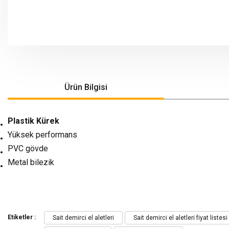
Ürün Bilgisi
Plastik Kürek
Yüksek performans
PVC gövde
Metal bilezik
Bu ürünün fiyat bilgisi, resim, ürün açıklamalarında ve diğer konularda yeters
Görüş ve önerileriniz için teşekkür ederiz.
Etiketler :
Sait demirci el aletleri
Sait demirci el aletleri fiyat listesi