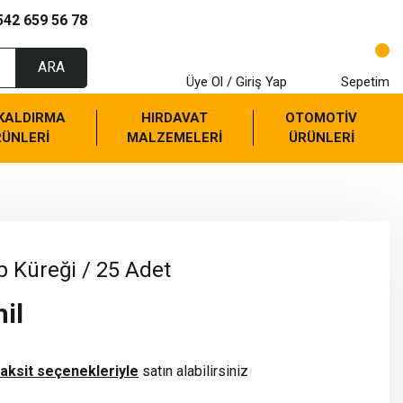
542 659 56 78
ARA
Üye Ol / Giriş Yap
Sepetim
 KALDIRMA
HIRDAVAT
OTOMOTİV
RÜNLERİ
MALZEMELERİ
ÜRÜNLERİ
p Küreği / 25 Adet
il
taksit seçenekleriyle
satın alabilirsiniz