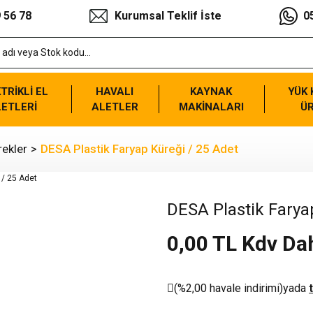
 56 78
Kurumsal Teklif İste
0
TRİKLİ EL
HAVALI
KAYNAK
YÜK
ETLERİ
ALETLER
MAKİNALARI
Ü
rekler
DESA Plastik Faryap Küreği / 25 Adet
DESA Plastik Farya
0,00 TL Kdv Dah
(%2,00 havale indirimi)
yada