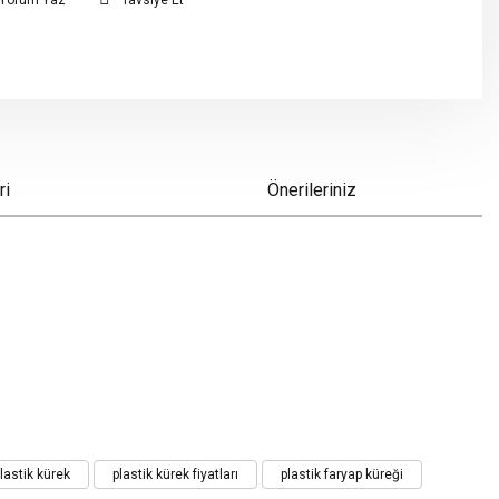
Yorum Yaz
Tavsiye Et
ri
Önerileriniz
lastik kürek
plastik kürek fiyatları
plastik faryap küreği