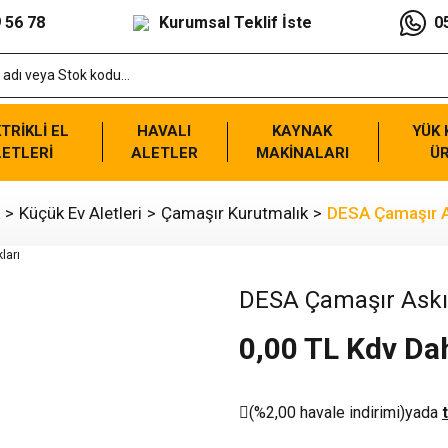
 56 78
Kurumsal Teklif İste
0
TRİKLİ EL
HAVALI
KAYNAK
YÜK
ETLERİ
ALETLER
MAKİNALARI
Ü
Küçük Ev Aletleri
Çamaşır Kurutmalık
DESA Çamaşır As
DESA Çamaşır Askıl
0,00 TL Kdv Dah
(%2,00 havale indirimi)
yada