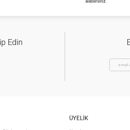
alabilirsiniz.
ip Edin
E
ÜYELİK