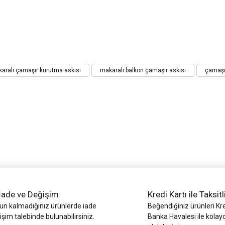
iz gördüğünüz noktaları öneri formunu kullanarak tarafımıza iletebilirsiniz.
aralı çamaşır kurutma askısı
makaralı balkon çamaşır askısı
çamaşı
Bu ürüne ilk yorumu siz yapın!
Yorum Yaz
İade ve Değişim
Kredi Kartı ile Taksitl
 kalmadığınız ürünlerde iade
Beğendiğiniz ürünleri Kre
işim talebinde bulunabilirsiniz.
Gönder
Banka Havalesi ile kolay