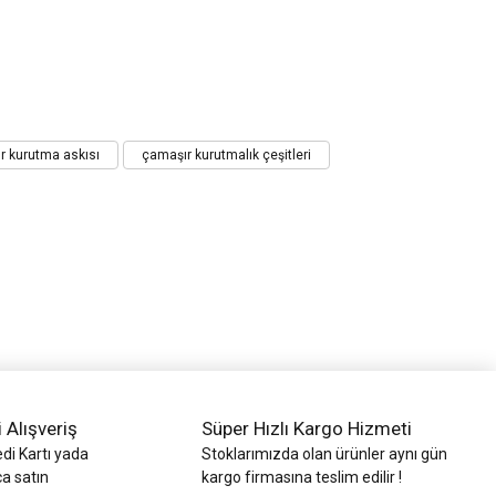
r kurutma askısı
çamaşır kurutmalık çeşitleri
i Alışveriş
Süper Hızlı Kargo Hizmeti
di Kartı yada
Stoklarımızda olan ürünler aynı gün
ca satın
kargo firmasına teslim edilir !