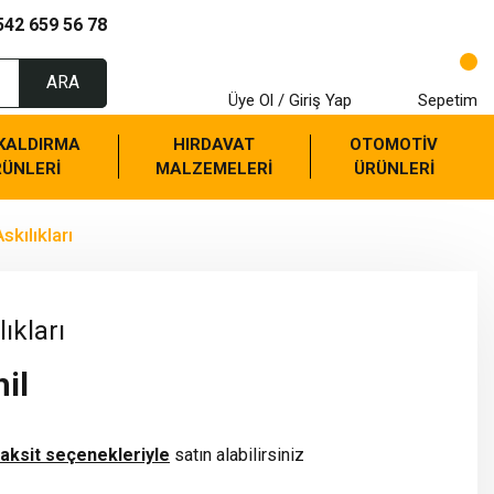
542 659 56 78
ARA
Üye Ol / Giriş Yap
Sepetim
 KALDIRMA
HIRDAVAT
OTOMOTİV
RÜNLERİ
MALZEMELERİ
ÜRÜNLERİ
kılıkları
ıkları
il
taksit seçenekleriyle
satın alabilirsiniz