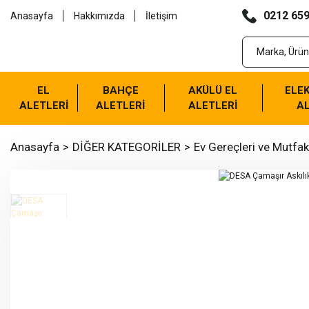
0212 659
Anasayfa
Hakkımızda
İletişim
EL
BAHÇE
AKÜLÜ EL
ELEK
ALETLERİ
ALETLERİ
ALETLERİ
AL
Anasayfa
DİĞER KATEGORİLER
Ev Gereçleri ve Mutfak