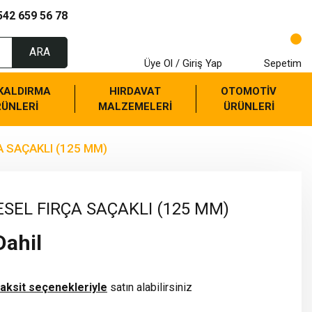
542 659 56 78
ARA
Üye Ol / Giriş Yap
Sepetim
 KALDIRMA
HIRDAVAT
OTOMOTİV
RÜNLERİ
MALZEMELERİ
ÜRÜNLERİ
A SAÇAKLI (125 MM)
ESEL FIRÇA SAÇAKLI (125 MM)
Dahil
taksit seçenekleriyle
satın alabilirsiniz