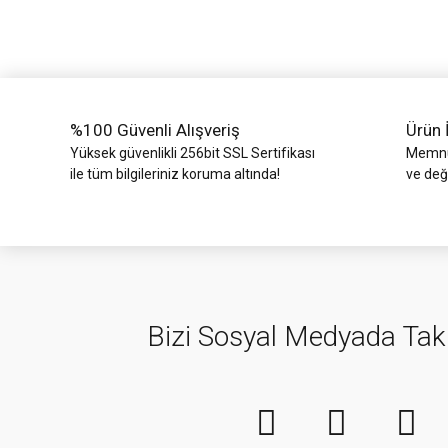
Ürün bilgilerinde hatalar bulunuyor.
Ürün fiyatı diğer sitelerden daha pahalı.
Bu ürüne benzer farklı alternatifler olmalı.
%100 Güvenli Alışveriş
Ürün 
Yüksek güvenlikli 256bit SSL Sertifikası
Memnun
ile tüm bilgileriniz koruma altında!
ve değ
Bizi Sosyal Medyada Tak