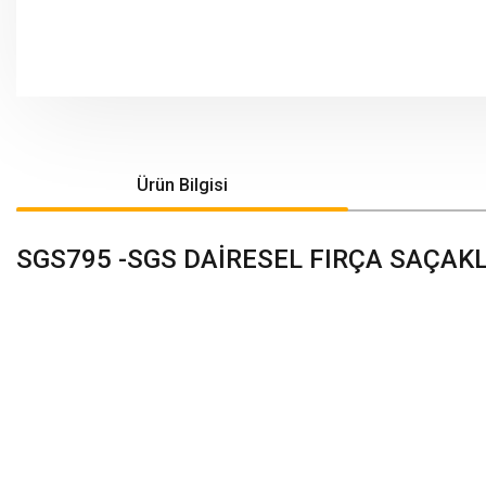
Ürün Bilgisi
SGS795 -SGS DAİRESEL FIRÇA SAÇAKL
Bu ürünün fiyat bilgisi, resim, ürün açıklamalarında ve diğer konularda yeters
Görüş ve önerileriniz için teşekkür ederiz.
Ürün resmi kalitesiz, bozuk veya görüntülenemiyor.
Ürün açıklamasında eksik bilgiler bulunuyor.