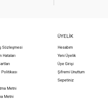
ÜYELİK
ış Sözleşmesi
Hesabım
m Hataları
Yeni Üyelik
artları
Üye Girişi
 Politikası
Şifremi Unuttum
Sepetiniz
tma Metni
ma Metni