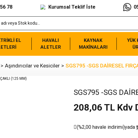
 56 78
Kurumsal Teklif İste
0
TRİKLİ EL
HAVALI
KAYNAK
YÜK
ETLERİ
ALETLER
MAKİNALARI
Ü
Aşındırıcılar ve Kesiciler
SGS795 -SGS DAİRESEL FIRÇ
SGS795 -SGS DAİR
208,06 TL Kdv 
(%2,00 havale indirimi)
yada