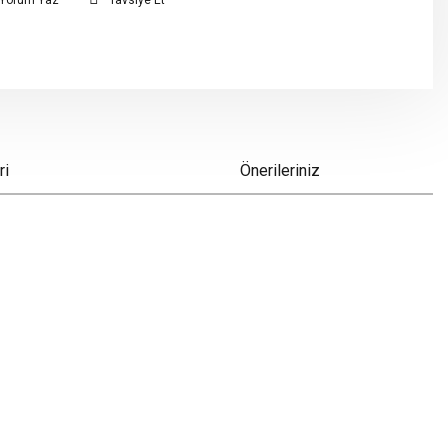
Yorum Yaz
Tavsiye Et
ri
Önerileriniz