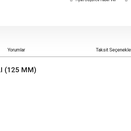
Fiyatı Düşünce Haber Ver
Yorumlar
Taksit Seçenekle
I (125 MM)
iz gördüğünüz noktaları öneri formunu kullanarak tarafımıza iletebilirsiniz.
Bu ürüne ilk yorumu siz yapın!
Yorum Yaz