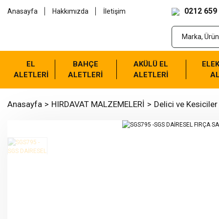
0212 659
Anasayfa
Hakkımızda
İletişim
EL
BAHÇE
AKÜLÜ EL
ELEK
ALETLERİ
ALETLERİ
ALETLERİ
AL
Anasayfa
HIRDAVAT MALZEMELERİ
Delici ve Kesiciler