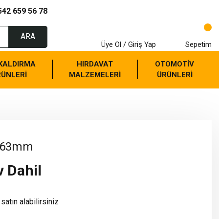
542 659 56 78
ARA
Üye Ol / Giriş Yap
Sepetim
 KALDIRMA
HIRDAVAT
OTOMOTİV
RÜNLERİ
MALZEMELERİ
ÜRÜNLERİ
- 63mm
v Dahil
satın alabilirsiniz