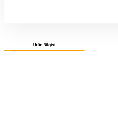
Ürün Bilgisi
Bu ürünün fiyat bilgisi, resim, ürün açıklamalarında ve diğer konularda yeters
Görüş ve önerileriniz için teşekkür ederiz.
Ürün resmi kalitesiz, bozuk veya görüntülenemiyor.
Ürün açıklamasında eksik bilgiler bulunuyor.
Ürün bilgilerinde hatalar bulunuyor.