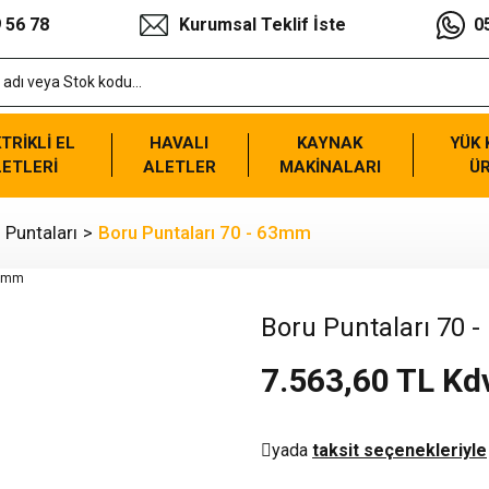
 56 78
Kurumsal Teklif İste
0
TRİKLİ EL
HAVALI
KAYNAK
YÜK
ETLERİ
ALETLER
MAKİNALARI
Ü
 Puntaları
Boru Puntaları 70 - 63mm
Boru Puntaları 70 
7.563,60 TL Kd
yada
taksit seçenekleriyle