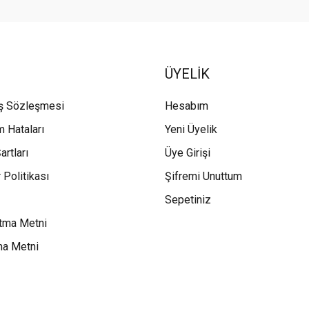
ÜYELİK
ış Sözleşmesi
Hesabım
m Hataları
Yeni Üyelik
artları
Üye Girişi
 Politikası
Şifremi Unuttum
Sepetiniz
tma Metni
ma Metni