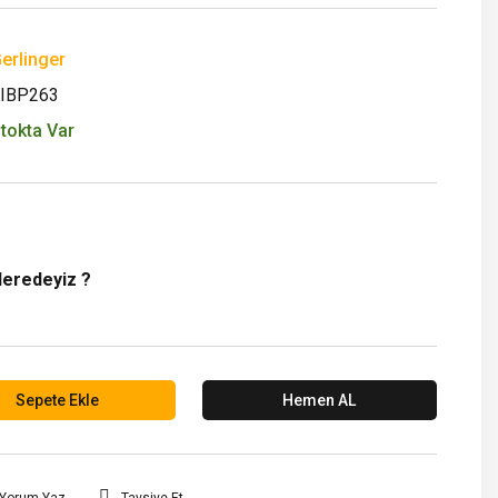
erlinger
IBP263
tokta Var
Neredeyiz ?
Sepete Ekle
Hemen AL