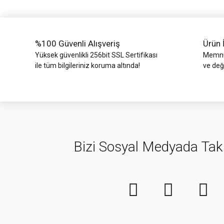
Ürün fiyatı diğer sitelerden daha pahalı.
Bu ürüne benzer farklı alternatifler olmalı.
%100 Güvenli Alışveriş
Ürün 
Yüksek güvenlikli 256bit SSL Sertifikası
Memnun
ile tüm bilgileriniz koruma altında!
ve değ
Bizi Sosyal Medyada Tak