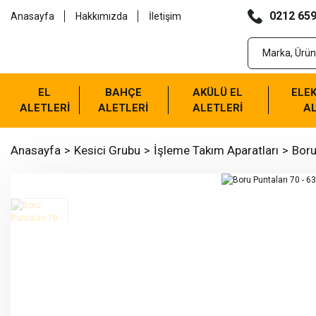
0212 659
Anasayfa
Hakkımızda
İletişim
EL
BAHÇE
AKÜLÜ EL
ELEK
ALETLERİ
ALETLERİ
ALETLERİ
AL
Anasayfa
Kesici Grubu
İşleme Takım Aparatları
Boru