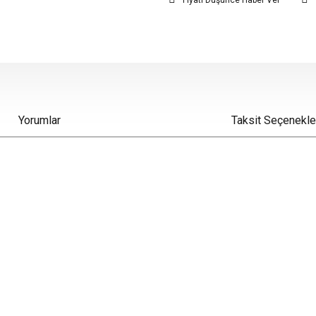
Fiyatı Düşünce Haber Ver
Yorumlar
Taksit Seçenekle
iz gördüğünüz noktaları öneri formunu kullanarak tarafımıza iletebilirsiniz.
Bu ürüne ilk yorumu siz yapın!
Yorum Yaz