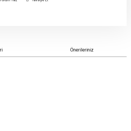
Yorum Yaz
Tavsiye Et
ri
Önerileriniz