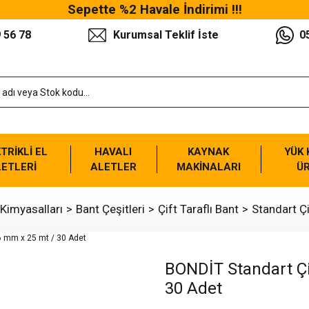
Sepette %2 Havale İndirimi !!!
 56 78
Kurumsal Teklif İste
0
TRİKLİ EL
HAVALI
KAYNAK
YÜK
ETLERİ
ALETLER
MAKİNALARI
Ü
 Kimyasalları
Bant Çeşitleri
Çift Taraflı Bant
Standart Çi
BONDİT Standart Çi
30 Adet