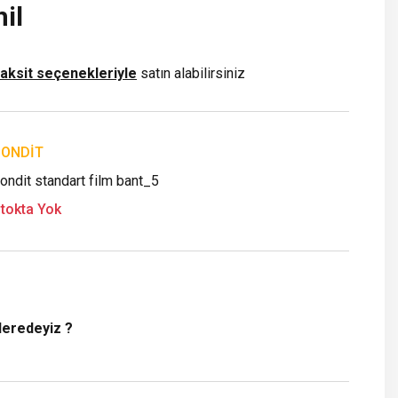
il
taksit seçenekleriyle
satın alabilirsiniz
BONDİT
ondit standart film bant_5
tokta Yok
Neredeyiz ?