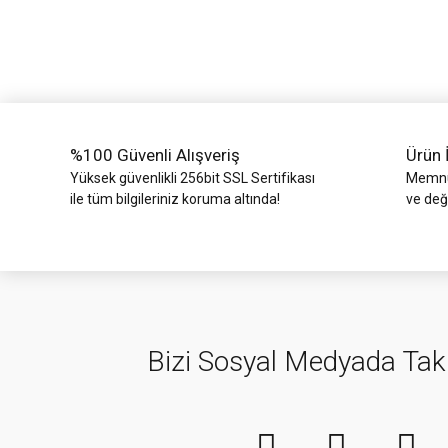
Ürün açıklamasında eksik bilgiler bulunuyor.
Ürün bilgilerinde hatalar bulunuyor.
Ürün fiyatı diğer sitelerden daha pahalı.
Bu ürüne benzer farklı alternatifler olmalı.
%100 Güvenli Alışveriş
Ürün 
Yüksek güvenlikli 256bit SSL Sertifikası
Memnun
ile tüm bilgileriniz koruma altında!
ve değ
Bizi Sosyal Medyada Tak