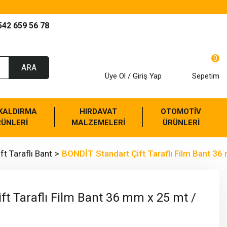
542 659 56 78
0
ARA
Üye Ol / Giriş Yap
Sepetim
 KALDIRMA
HIRDAVAT
OTOMOTİV
RÜNLERİ
MALZEMELERİ
ÜRÜNLERİ
ft Taraflı Bant
BONDİT Standart Çift Taraflı Film Bant 36
ft Taraflı Film Bant 36 mm x 25 mt /