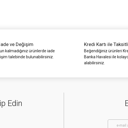
Yorum Yaz
İade ve Değişim
Kredi Kartı ile Taksitl
 kalmadığınız ürünlerde iade
Beğendiğiniz ürünleri Kre
işim talebinde bulunabilirsiniz.
Banka Havalesi ile kolay
alabilirsiniz.
Gönder
ip Edin
E