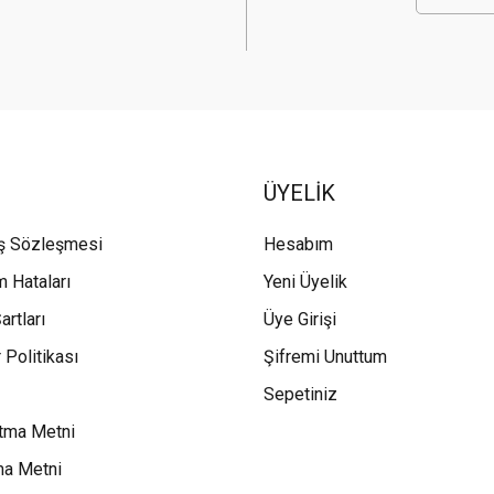
ÜYELİK
ış Sözleşmesi
Hesabım
m Hataları
Yeni Üyelik
artları
Üye Girişi
 Politikası
Şifremi Unuttum
Sepetiniz
tma Metni
ma Metni