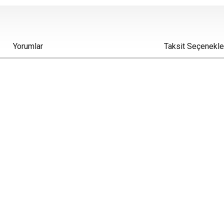
Yorumlar
Taksit Seçenekle
iz gördüğünüz noktaları öneri formunu kullanarak tarafımıza iletebilirsiniz.
Bu ürüne ilk yorumu siz yapın!