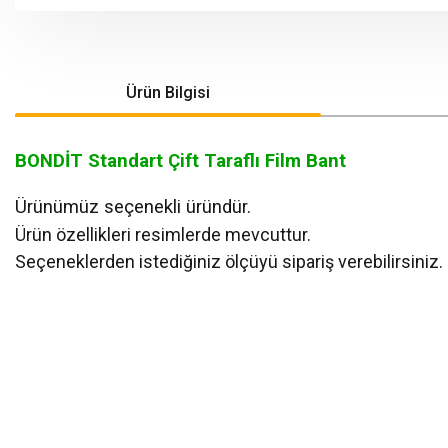
Ürün Bilgisi
BONDİT Standart Çift Taraflı Film Bant
Ürünümüz seçenekli üründür.
Ürün özellikleri resimlerde mevcuttur.
Seçeneklerden istediğiniz ölçüyü sipariş verebilirsiniz.
Bu ürünün fiyat bilgisi, resim, ürün açıklamalarında ve diğer konularda yeters
Görüş ve önerileriniz için teşekkür ederiz.
Ürün resmi kalitesiz, bozuk veya görüntülenemiyor.