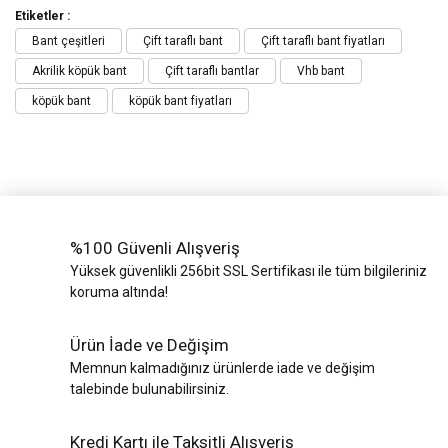
Etiketler :
Bant çeşitleri
Çift taraflı bant
Çift taraflı bant fiyatları
Akrilik köpük bant
Çift taraflı bantlar
Vhb bant
köpük bant
köpük bant fiyatları
%100 Güvenli Alışveriş
Yüksek güvenlikli 256bit SSL Sertifikası ile tüm bilgileriniz
koruma altında!
Ürün İade ve Değişim
Memnun kalmadığınız ürünlerde iade ve değişim
talebinde bulunabilirsiniz.
Kredi Kartı ile Taksitli Alışveriş