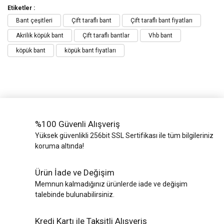
Etiketler :
Bant çeşitleri
Çift taraflı bant
Çift taraflı bant fiyatları
Akrilik köpük bant
Çift taraflı bantlar
Vhb bant
köpük bant
köpük bant fiyatları
%100 Güvenli Alışveriş
Yüksek güvenlikli 256bit SSL Sertifikası ile tüm bilgileriniz
koruma altında!
Ürün İade ve Değişim
Memnun kalmadığınız ürünlerde iade ve değişim
talebinde bulunabilirsiniz.
Kredi Kartı ile Taksitli Alışveriş