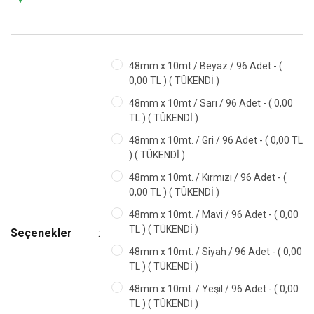
Kurban Kesim
Rulman Çeşitleri
Malzemeleri
Boru Bükmeler
Şalümo ve
Pürmüzler
Mermer Kesme
Tır Yedek Parçaları
Boyacı
48mm x 10mt / Beyaz / 96 Adet - (
Makinası
Malzemeleri
Saraciye
0,00 TL ) ( TÜKENDİ )
Trafik Setleri
Malzemeleri
Pop Perçin
Camcı Aletleri
48mm x 10mt / Sarı / 96 Adet - ( 0,00
Tabancası
Trafik Ürünleri
Seramik Uygulama
TL ) ( TÜKENDİ )
Kablo Kesici /
Ekipmanları
Şerit Testere
Sıyırma
Traktör Yedek
48mm x 10mt. / Gri / 96 Adet - ( 0,00 TL
Parçaları
) ( TÜKENDİ )
Sıcak Hava
Sızdırmazlık
Lokma Uçları
48mm x 10mt. / Kırmızı / 96 Adet - (
Tabancaları
Ürünleri
Yakıt Transfer
0,00 TL ) ( TÜKENDİ )
Aktarma Pompası
Makaralar
Zımba - Çivi
Tehsisat
48mm x 10mt. / Mavi / 96 Adet - ( 0,00
Tabancası
Malzemeleri
Yüksek Basınçlı
Marangoz
TL ) ( TÜKENDİ )
Seçenekler
Araba Yıkama
Rendeler
Zımpara
Tel Örgüler
48mm x 10mt. / Siyah / 96 Adet - ( 0,00
Makinaları
Voltaj Kontrol
TL ) ( TÜKENDİ )
Yıldız Gaz
Cihazı
48mm x 10mt. / Yeşil / 96 Adet - ( 0,00
Armaturleri
TL ) ( TÜKENDİ )
Zımba Tabancası