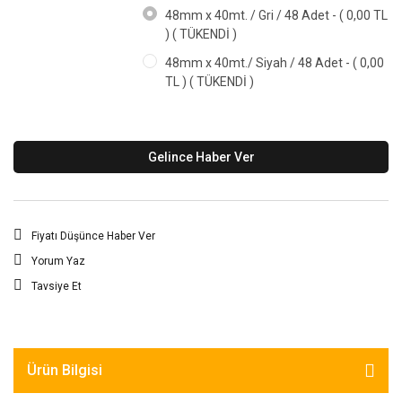
Yük Bantları ve
Ve Teli
48mm x 40mt. / Gri / 48 Adet - ( 0,00 TL
Halatlar
) ( TÜKENDİ )
Zincir Grubu
48mm x 40mt./ Siyah / 48 Adet - ( 0,00
TL ) ( TÜKENDİ )
Gelince Haber Ver
Fiyatı Düşünce Haber Ver
Yorum Yaz
Tavsiye Et
Ürün Bilgisi