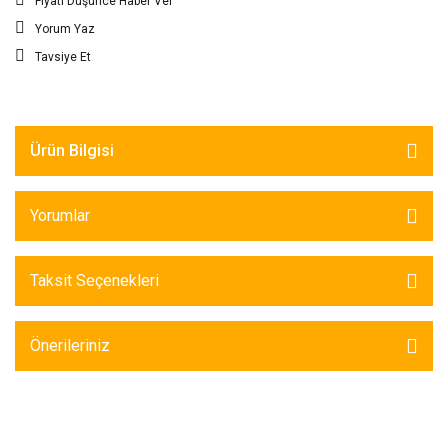
Fiyatı Düşünce Haber Ver
Yorum Yaz
Tavsiye Et
Ürün Bilgisi
Yorumlar
Taksit Seçenekleri
Önerileriniz