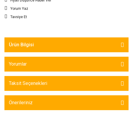
Fiyatı Düşünce Haber Ver
Yorum Yaz
Tavsiye Et
Ürün Bilgisi
Yorumlar
Taksit Seçenekleri
Önerileriniz