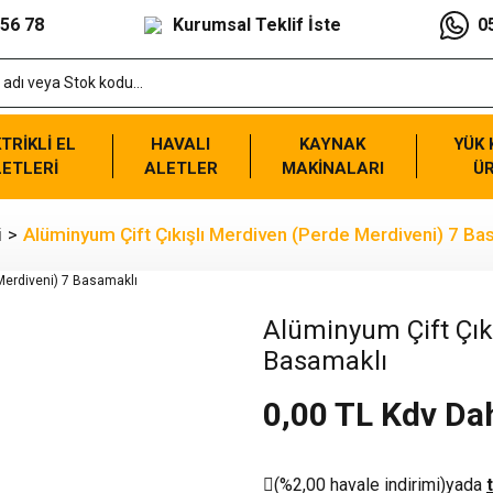
 56 78
Kurumsal Teklif İste
0
TRİKLİ EL
HAVALI
KAYNAK
YÜK
ETLERİ
ALETLER
MAKİNALARI
Ü
i
Alüminyum Çift Çıkışlı Merdiven (Perde Merdiveni) 7 Ba
Alüminyum Çift Çık
Basamaklı
0,00 TL Kdv Dah
(%2,00 havale indirimi)
yada