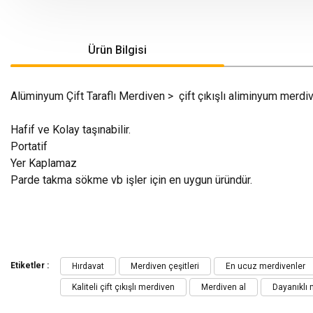
Ürün Bilgisi
Alüminyum Çift Taraflı Merdiven > çift çıkışlı aliminyum merdive
Hafif ve Kolay taşınabilir.
Portatif
Yer Kaplamaz
Parde takma sökme vb işler için en uygun üründür.
Bu ürünün fiyat bilgisi, resim, ürün açıklamalarında ve diğer konularda yeters
Görüş ve önerileriniz için teşekkür ederiz.
Etiketler :
Hırdavat
Merdiven çeşitleri
En ucuz merdivenler
Kaliteli çift çıkışlı merdiven
Merdiven al
Dayanıklı 
Ürün resmi kalitesiz, bozuk veya görüntülenemiyor.