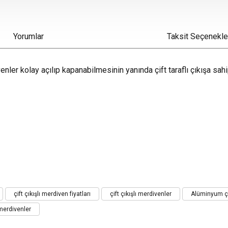
Yorumlar
Taksit Seçenekle
nler kolay açılıp kapanabilmesinin yanında çift taraflı çıkışa sahi
iz gördüğünüz noktaları öneri formunu kullanarak tarafımıza iletebilirsiniz.
çift çıkışlı merdiven fiyatları
çift çıkışlı merdivenler
Alüminyum çif
Bu ürüne ilk yorumu siz yapın!
merdivenler