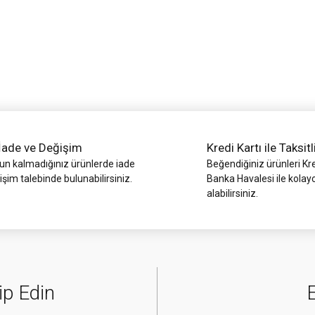
Yorum Yaz
İade ve Değişim
Kredi Kartı ile Taksitl
Gönder
 kalmadığınız ürünlerde iade
Beğendiğiniz ürünleri Kre
işim talebinde bulunabilirsiniz.
Banka Havalesi ile kolay
alabilirsiniz.
ip Edin
E