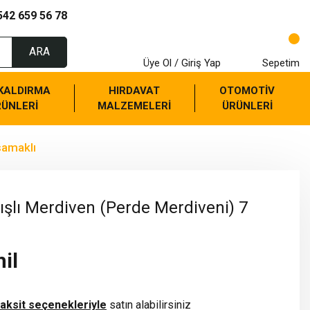
542 659 56 78
ARA
Üye Ol / Giriş Yap
Sepetim
 KALDIRMA
HIRDAVAT
OTOMOTİV
RÜNLERİ
MALZEMELERİ
ÜRÜNLERİ
samaklı
ışlı Merdiven (Perde Merdiveni) 7
il
taksit seçenekleriyle
satın alabilirsiniz