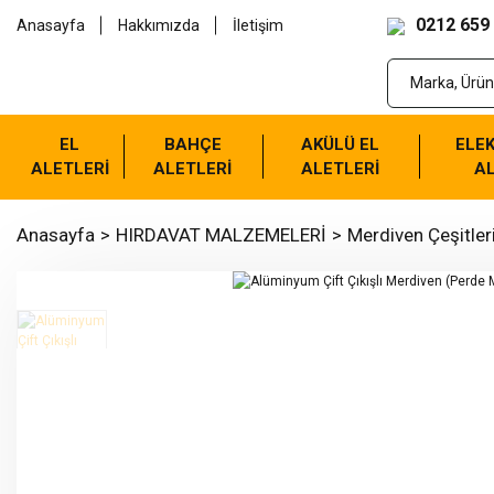
0212 659
Anasayfa
Hakkımızda
İletişim
EL
BAHÇE
AKÜLÜ EL
ELEK
ALETLERİ
ALETLERİ
ALETLERİ
AL
Anasayfa
HIRDAVAT MALZEMELERİ
Merdiven Çeşitler