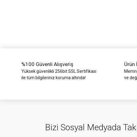
Ürün açıklamasında eksik bilgiler bulunuyor.
Ürün bilgilerinde hatalar bulunuyor.
Ürün fiyatı diğer sitelerden daha pahalı.
Bu ürüne benzer farklı alternatifler olmalı.
%100 Güvenli Alışveriş
Ürün 
Yüksek güvenlikli 256bit SSL Sertifikası
Memnun
ile tüm bilgileriniz koruma altında!
ve değ
Bizi Sosyal Medyada Tak