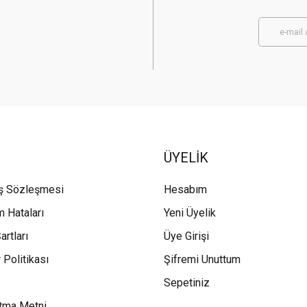
ÜYELİK
ış Sözleşmesi
Hesabım
m Hataları
Yeni Üyelik
artları
Üye Girişi
 Politikası
Şifremi Unuttum
Sepetiniz
tma Metni