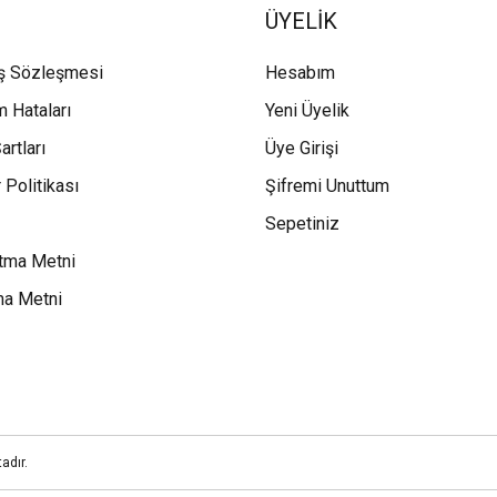
ÜYELİK
ış Sözleşmesi
Hesabım
m Hataları
Yeni Üyelik
artları
Üye Girişi
 Politikası
Şifremi Unuttum
Sepetiniz
tma Metni
ma Metni
adır.