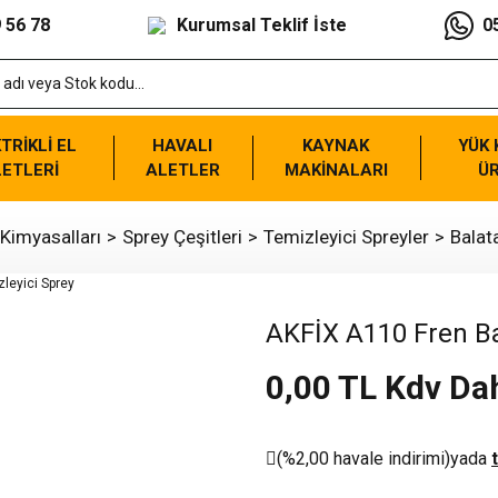
 56 78
Kurumsal Teklif İste
0
TRİKLİ EL
HAVALI
KAYNAK
YÜK
ETLERİ
ALETLER
MAKİNALARI
Ü
 Kimyasalları
Sprey Çeşitleri
Temizleyici Spreyler
Balat
AKFİX A110 Fren Ba
0,00 TL Kdv Dah
(%2,00 havale indirimi)
yada