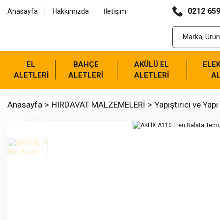
0212 659
Anasayfa
Hakkımızda
İletişim
EL
BAHÇE
AKÜLÜ EL
ELEK
ALETLERİ
ALETLERİ
ALETLERİ
AL
Anasayfa
HIRDAVAT MALZEMELERİ
Yapıştırıcı ve Yapı