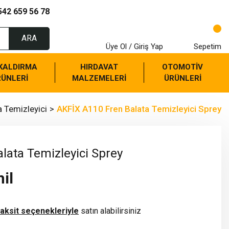
542 659 56 78
ARA
Üye Ol / Giriş Yap
Sepetim
 KALDIRMA
HIRDAVAT
OTOMOTİV
RÜNLERİ
MALZEMELERİ
ÜRÜNLERİ
a Temizleyici
AKFİX A110 Fren Balata Temizleyici Sprey
lata Temizleyici Sprey
il
taksit seçenekleriyle
satın alabilirsiniz