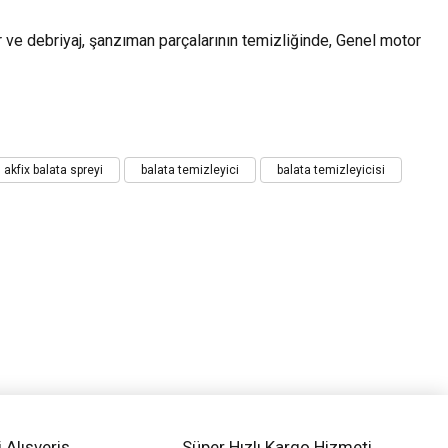
ar ve debriyaj, şanzıman parçalarının temizliğinde, Genel motor
akfix balata spreyi
balata temizleyici
balata temizleyicisi
i Alışveriş
Süper Hızlı Kargo Hizmeti