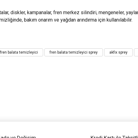
alar, diskler, kampanalar, fren merkez silindiri, mengeneler, yayl
izliğinde, bakım onarım ve yağdan arındırma için kullanılabilir.
iz gördüğünüz noktaları öneri formunu kullanarak tarafımıza iletebilirsiniz.
fren balata temizleyici
fren balata temizleyici sprey
akfix sprey
Bu ürüne ilk yorumu siz yapın!
Yorum Yaz
İade ve Değişim
Kredi Kartı ile Taksitl