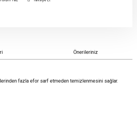
Yorum Yaz
Tavsiye Et
ri
Önerileriniz
mlerinden fazla efor sarf etmeden temizlenmesini sağlar.