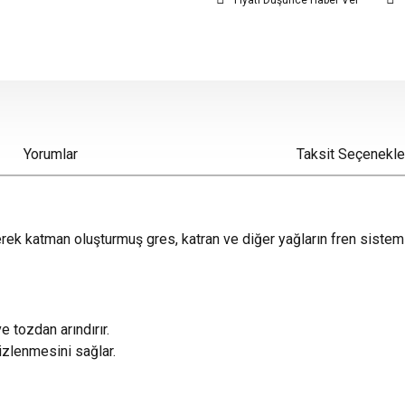
Fiyatı Düşünce Haber Ver
Yorumlar
Taksit Seçenekle
erek katman oluşturmuş gres, katran ve diğer yağların fren siste
e tozdan arındırır.
mizlenmesini sağlar.