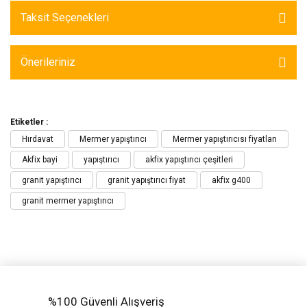
Taksit Seçenekleri
Önerileriniz
Etiketler :
Hırdavat
Mermer yapıştırıcı
Mermer yapıştırıcısı fiyatları
Akfix bayi
yapıştırıcı
akfix yapıştırıcı çeşitleri
granit yapıştırıcı
granit yapıştırıcı fiyat
akfix g400
granit mermer yapıştırıcı
%100 Güvenli Alışveriş