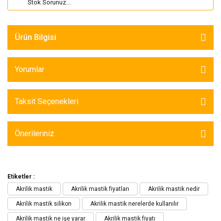
Stok Sorunuz...
Ürün Bilgisi
Yorumlar
Taksit Seçenekleri
Önerileriniz
Etiketler :
Akrilik mastik
Akrilik mastik fiyatları
Akrilik mastik nedir
Akrilik mastik silikon
Akrilik mastik nerelerde kullanılır
Akrilik mastik ne işe yarar
Akrilik mastik fiyatı