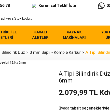
 56 78
Kurumsal Teklif İste
0
TRİKLİ EL
HAVALI
KAYNAK
YÜK
ETLERİ
ALETLER
MAKİNALARI
Ü
i Silindirik Düz
3 mm Saplı - Komple Karbür
A Tipi Silind
A Tipi Silindirik Dü
6mm
2.079,99 TL Kd
yada
taksit seçenekleriyle