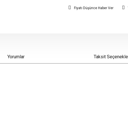
Fiyatı Düşünce Haber Ver
Yorumlar
Taksit Seçenekle
iz gördüğünüz noktaları öneri formunu kullanarak tarafımıza iletebilirsiniz.
Bu ürüne ilk yorumu siz yapın!
Yorum Yaz