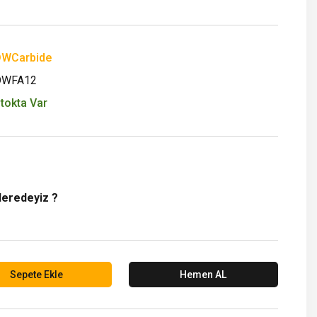
WCarbide
DWFA12
tokta Var
Neredeyiz ?
Sepete Ekle
Hemen AL