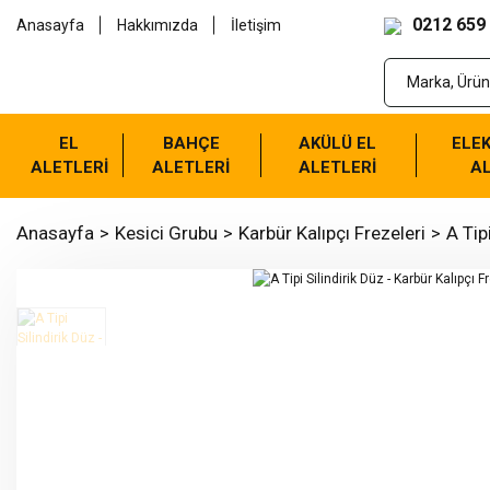
0212 659
Anasayfa
Hakkımızda
İletişim
EL
BAHÇE
AKÜLÜ EL
ELEK
ALETLERİ
ALETLERİ
ALETLERİ
AL
Anasayfa
Kesici Grubu
Karbür Kalıpçı Frezeleri
A Tip