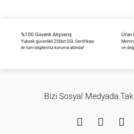
Ürün bilgilerinde hatalar bulunuyor.
Ürün fiyatı diğer sitelerden daha pahalı.
Bu ürüne benzer farklı alternatifler olmalı.
%100 Güvenli Alışveriş
Ürün 
Yüksek güvenlikli 256bit SSL Sertifikası
Memnun
ile tüm bilgileriniz koruma altında!
ve değ
Bizi Sosyal Medyada Tak