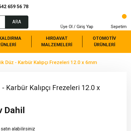
542 659 56 78
ARA
Üye Ol / Giriş Yap
Sepetim
 KALDIRMA
HIRDAVAT
OTOMOTİV
RÜNLERİ
MALZEMELERİ
ÜRÜNLERİ
irik Düz - Karbür Kalıpçı Frezeleri 12.0 x 6mm
z - Karbür Kalıpçı Frezeleri 12.0 x
v Dahil
satın alabilirsiniz