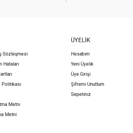
ÜYELİK
ış Sözleşmesi
Hesabım
m Hataları
Yeni Üyelik
artları
Üye Girişi
 Politikası
Şifremi Unuttum
Sepetiniz
tma Metni
ma Metni