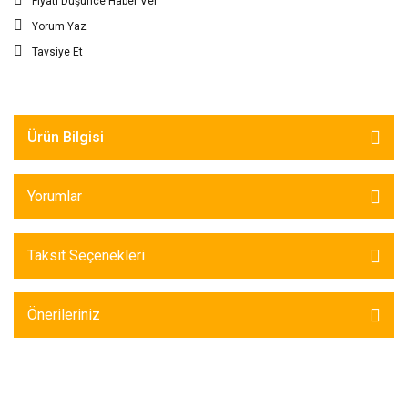
Fiyatı Düşünce Haber Ver
Yorum Yaz
Tavsiye Et
Ürün Bilgisi
Yorumlar
Taksit Seçenekleri
Önerileriniz