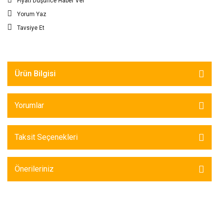
Fiyatı Düşünce Haber Ver
Yorum Yaz
Tavsiye Et
Ürün Bilgisi
Yorumlar
Taksit Seçenekleri
Önerileriniz