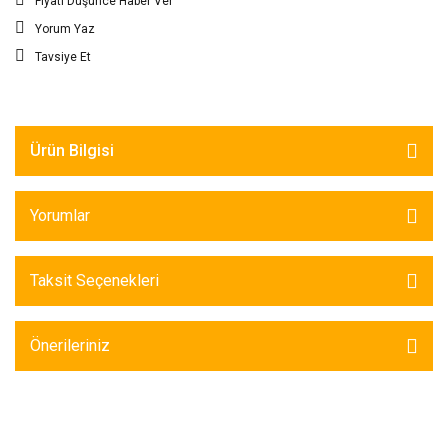
Fiyatı Düşünce Haber Ver
Yorum Yaz
Tavsiye Et
Ürün Bilgisi
Yorumlar
Taksit Seçenekleri
Önerileriniz