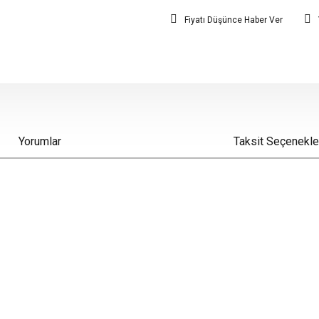
Fiyatı Düşünce Haber Ver
Yorumlar
Taksit Seçenekle
iz gördüğünüz noktaları öneri formunu kullanarak tarafımıza iletebilirsiniz.
Bu ürüne ilk yorumu siz yapın!
Yorum Yaz