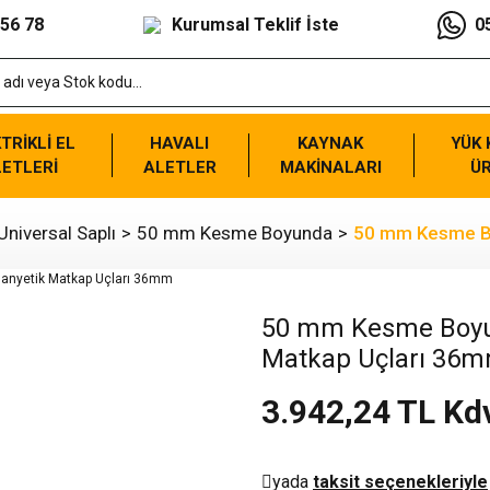
 56 78
Kurumsal Teklif İste
0
TRİKLİ EL
HAVALI
KAYNAK
YÜK
ETLERİ
ALETLER
MAKİNALARI
Ü
niversal Saplı
50 mm Kesme Boyunda
50 mm Kesme Bo
50 mm Kesme Boyun
Matkap Uçları 36
3.942,24 TL Kd
yada
taksit seçenekleriyle