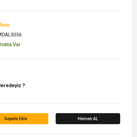
aier
MDAL5036
tokta Var
Neredeyiz ?
Sepete Ekle
Hemen AL