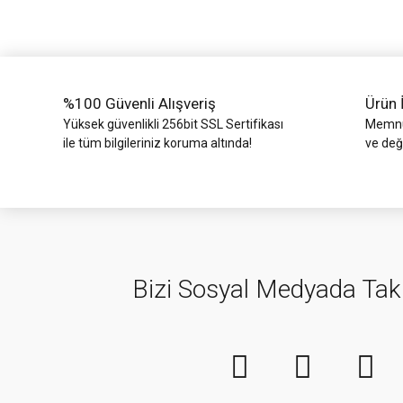
Ürün bilgilerinde hatalar bulunuyor.
Ürün fiyatı diğer sitelerden daha pahalı.
Bu ürüne benzer farklı alternatifler olmalı.
%100 Güvenli Alışveriş
Ürün 
Yüksek güvenlikli 256bit SSL Sertifikası
Memnun
ile tüm bilgileriniz koruma altında!
ve değ
Bizi Sosyal Medyada Tak