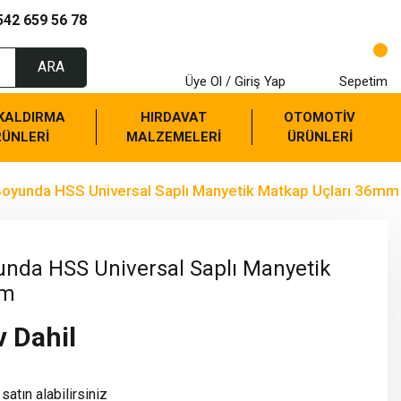
542 659 56 78
ARA
Üye Ol / Giriş Yap
Sepetim
 KALDIRMA
HIRDAVAT
OTOMOTİV
RÜNLERİ
MALZEMELERİ
ÜRÜNLERİ
yunda HSS Universal Saplı Manyetik Matkap Uçları 36mm
da HSS Universal Saplı Manyetik
mm
v Dahil
satın alabilirsiniz