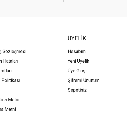
ÜYELİK
ış Sözleşmesi
Hesabım
m Hataları
Yeni Üyelik
artları
Üye Girişi
 Politikası
Şifremi Unuttum
Sepetiniz
tma Metni
ma Metni