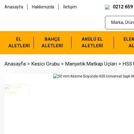
0212 659
Anasayfa
Hakkımızda
İletişim
EL
BAHÇE
AKÜLÜ EL
ELEK
ALETLERİ
ALETLERİ
ALETLERİ
AL
Anasayfa
Kesici Grubu
Manyetik Matkap Uçları
HSS U