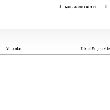
Fiyatı Düşünce Haber Ver
Yorumlar
Taksit Seçenekle
iz gördüğünüz noktaları öneri formunu kullanarak tarafımıza iletebilirsiniz.
Bu ürüne ilk yorumu siz yapın!
Yorum Yaz