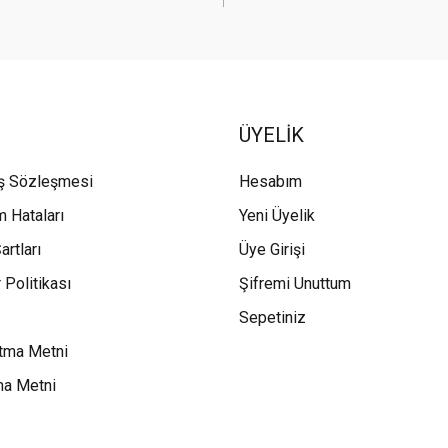
ÜYELİK
ış Sözleşmesi
Hesabım
m Hataları
Yeni Üyelik
artları
Üye Girişi
 Politikası
Şifremi Unuttum
Sepetiniz
tma Metni
ma Metni