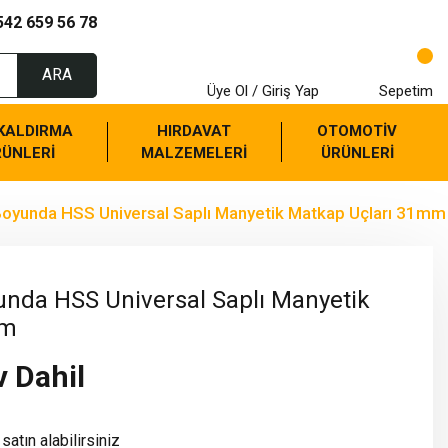
542 659 56 78
ARA
Üye Ol / Giriş Yap
Sepetim
 KALDIRMA
HIRDAVAT
OTOMOTİV
RÜNLERİ
MALZEMELERİ
ÜRÜNLERİ
yunda HSS Universal Saplı Manyetik Matkap Uçları 31mm
da HSS Universal Saplı Manyetik
mm
v Dahil
satın alabilirsiniz