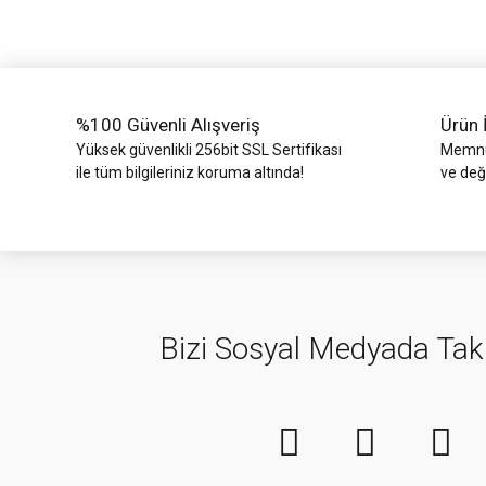
Ürün bilgilerinde hatalar bulunuyor.
Ürün fiyatı diğer sitelerden daha pahalı.
Bu ürüne benzer farklı alternatifler olmalı.
%100 Güvenli Alışveriş
Ürün 
Yüksek güvenlikli 256bit SSL Sertifikası
Memnun
ile tüm bilgileriniz koruma altında!
ve değ
Bizi Sosyal Medyada Tak