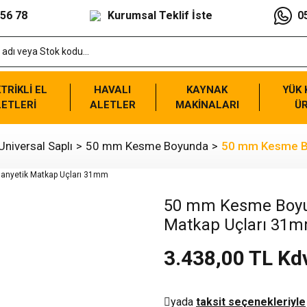
 56 78
Kurumsal Teklif İste
0
TRİKLİ EL
HAVALI
KAYNAK
YÜK
ETLERİ
ALETLER
MAKİNALARI
Ü
niversal Saplı
50 mm Kesme Boyunda
50 mm Kesme Bo
50 mm Kesme Boyun
Matkap Uçları 31
3.438,00 TL Kd
yada
taksit seçenekleriyle