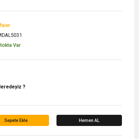
aier
MDAL5031
tokta Var
Neredeyiz ?
Sepete Ekle
Hemen AL