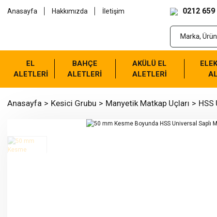
0212 659
Anasayfa
Hakkımızda
İletişim
EL
BAHÇE
AKÜLÜ EL
ELEK
ALETLERİ
ALETLERİ
ALETLERİ
AL
Anasayfa
Kesici Grubu
Manyetik Matkap Uçları
HSS U