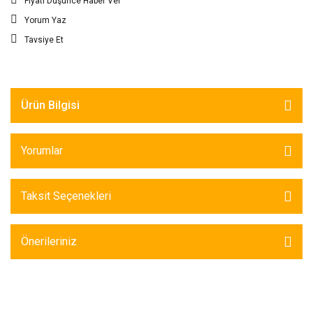
Fiyatı Düşünce Haber Ver
Yorum Yaz
Tavsiye Et
Ürün Bilgisi
Yorumlar
Taksit Seçenekleri
Önerileriniz