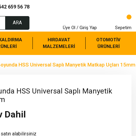
542 659 56 78
ARA
Üye Ol / Giriş Yap
Sepetim
 KALDIRMA
HIRDAVAT
OTOMOTİV
RÜNLERİ
MALZEMELERİ
ÜRÜNLERİ
yunda HSS Universal Saplı Manyetik Matkap Uçları 15mm
da HSS Universal Saplı Manyetik
mm
v Dahil
satın alabilirsiniz