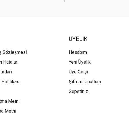
ÜYELİK
ış Sözleşmesi
Hesabım
m Hataları
Yeni Üyelik
artları
Üye Girişi
 Politikası
Şifremi Unuttum
Sepetiniz
tma Metni
ma Metni