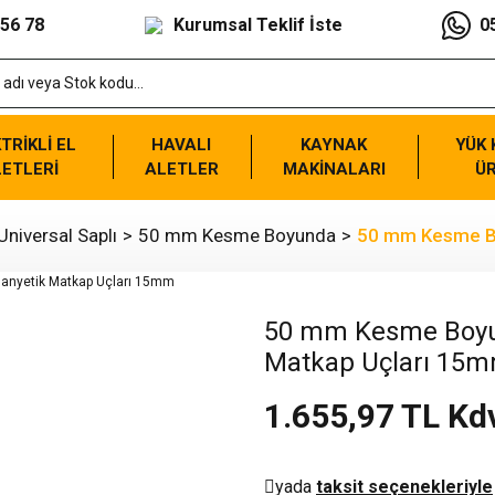
 56 78
Kurumsal Teklif İste
0
TRİKLİ EL
HAVALI
KAYNAK
YÜK
ETLERİ
ALETLER
MAKİNALARI
Ü
niversal Saplı
50 mm Kesme Boyunda
50 mm Kesme Bo
50 mm Kesme Boyun
Matkap Uçları 15
1.655,97 TL Kd
yada
taksit seçenekleriyle