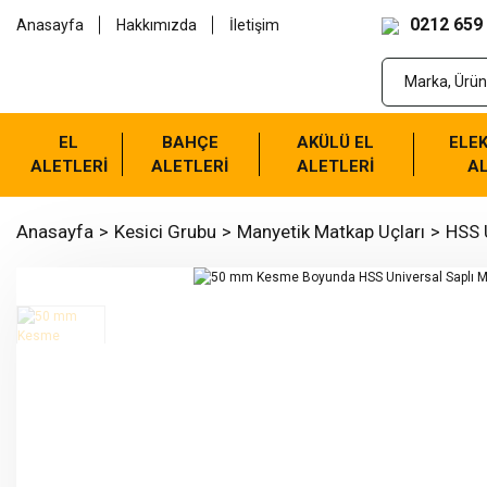
0212 659
Anasayfa
Hakkımızda
İletişim
EL
BAHÇE
AKÜLÜ EL
ELEK
ALETLERİ
ALETLERİ
ALETLERİ
AL
Anasayfa
Kesici Grubu
Manyetik Matkap Uçları
HSS U