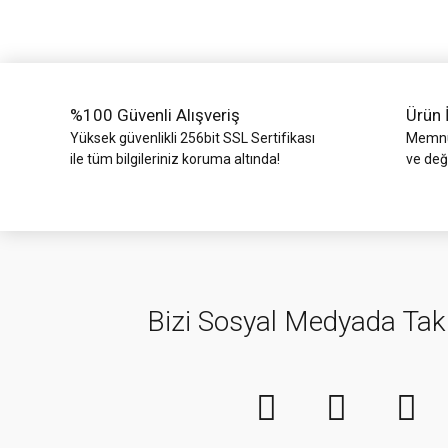
Ürün bilgilerinde hatalar bulunuyor.
Ürün fiyatı diğer sitelerden daha pahalı.
Bu ürüne benzer farklı alternatifler olmalı.
%100 Güvenli Alışveriş
Ürün 
Yüksek güvenlikli 256bit SSL Sertifikası
Memnun
ile tüm bilgileriniz koruma altında!
ve değ
Bizi Sosyal Medyada Tak