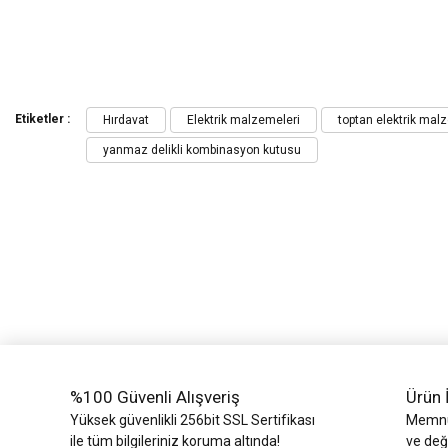
Bu ürünün fiyat bilgisi, resim, ürün açıklamalarında ve diğer konularda yeters
Görüş ve önerileriniz için teşekkür ederiz.
Etiketler :
Hırdavat
Elektrik malzemeleri
toptan elektrik mal
yanmaz delikli kombinasyon kutusu
Ürün resmi kalitesiz, bozuk veya görüntülenemiyor.
Ürün açıklamasında eksik bilgiler bulunuyor.
Ürün bilgilerinde hatalar bulunuyor.
Ürün fiyatı diğer sitelerden daha pahalı.
Bu ürüne benzer farklı alternatifler olmalı.
%100 Güvenli Alışveriş
Ürün 
Yüksek güvenlikli 256bit SSL Sertifikası
Memnun
ile tüm bilgileriniz koruma altında!
ve değ