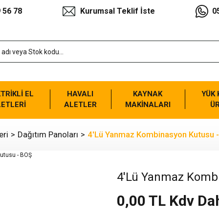
 56 78
Kurumsal Teklif İste
0
TRİKLİ EL
HAVALI
KAYNAK
YÜK
ETLERİ
ALETLER
MAKİNALARI
Ü
eri
Dağıtım Panoları
4'Lü Yanmaz Kombinasyon Kutusu 
4'Lü Yanmaz Kombi
0,00 TL Kdv Dah