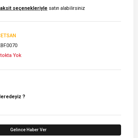
taksit seçenekleriyle
satın alabilirsiniz
ÇETSAN
BF.0070
tokta Yok
Neredeyiz ?
Gelince Haber Ver