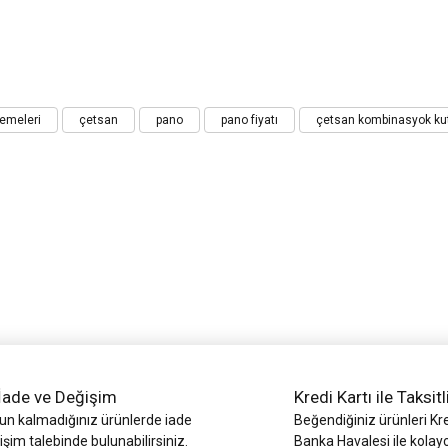
iz gördüğünüz noktaları öneri formunu kullanarak tarafımıza iletebilirsiniz.
zemeleri
çetsan
pano
pano fiyatı
çetsan kombinasyok kut
Bu ürüne ilk yorumu siz yapın!
Yorum Yaz
İade ve Değişim
Kredi Kartı ile Taksitl
Gönder
 kalmadığınız ürünlerde iade
Beğendiğiniz ürünleri Kre
işim talebinde bulunabilirsiniz.
Banka Havalesi ile kolay