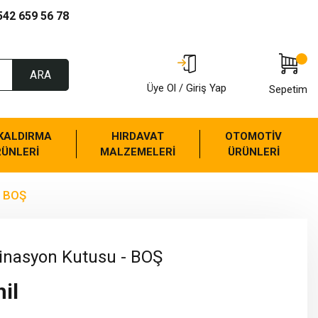
542 659 56 78
ARA
Üye Ol / Giriş Yap
Sepetim
 KALDIRMA
HIRDAVAT
OTOMOTİV
RÜNLERİ
MALZEMELERİ
ÜRÜNLERİ
- BOŞ
nasyon Kutusu - BOŞ
il