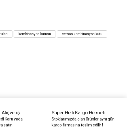
uları
kombinasyon kutusu
çetsan kombinasyon kutu
i Alışveriş
Süper Hızlı Kargo Hizmeti
di Kartı yada
Stoklarımızda olan ürünler aynı gün
ca satın
kargo firmasına teslim edilir !