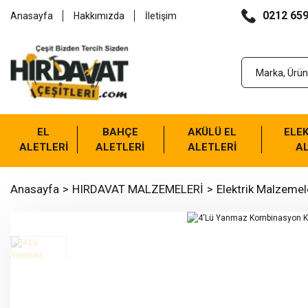
0212 659
Anasayfa
Hakkımızda
İletişim
EL
BAHÇE
AKÜLÜ EL
ELEK
ALETLERİ
ALETLERİ
ALETLERİ
AL
Anasayfa
HIRDAVAT MALZEMELERİ
Elektrik Malzemel