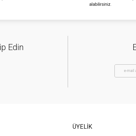
alabilirsiniz.
ip Edin
E
ÜYELİK